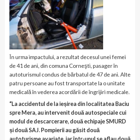
În urma impactului, a rezultat decesul unei femei
de 41 de ani, din comuna Corneşti, pasager în
autoturismul condus de bărbatul de 47 de ani. Alte
patru persoane au fost transportate la o unitate
medicală în vederea acordării de îngrijiri medicale.
“La accidentul de la ieșirea din localitatea Baciu
spre Mera, au intervenit două autospeciale cui
modul de descarcerare, două echipaje SMURD
și două SAJ. Pompierii au găsit două
autoturisme avariate, iar într-unul se aflau două