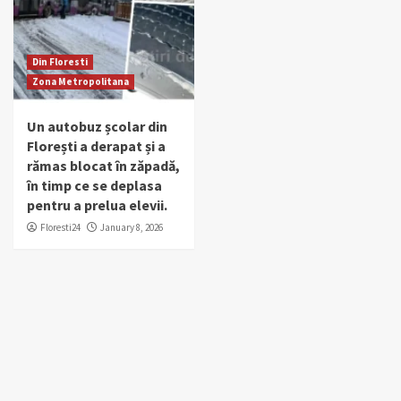
Din Floresti
Zona Metropolitana
Un autobuz școlar din
Florești a derapat și a
rămas blocat în zăpadă,
în timp ce se deplasa
pentru a prelua elevii.
Floresti24
January 8, 2026