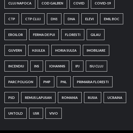
CLUJ NAPOCA
COD GALBEN
COVID
COVID-19
CTP
CTP CLUJ
DN1
DNA
ELEVI
EMIL BOC
EROILOR
FERMA DE PUI
FLORESTI
GILAU
GUVERN
H.SULEA
HORIA SULEA
IMOBILIARE
INCENDIU
INS
IOHANNIS
IPJ
ISU CLUJ
PARC POLIGON
PMP
PNL
PRIMARIA FLORESTI
PSD
REMUS LAPUSAN
ROMANIA
RUSIA
UCRAINA
UNTOLD
USR
VIVO