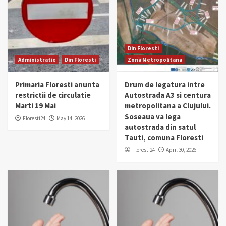
Din Floresti
Administratie
Din Floresti
Zona Metropolitana
Primaria Floresti anunta
Drum de legatura intre
restrictii de circulatie
Autostrada A3 si centura
Marti 19 Mai
metropolitana a Clujului.
Soseaua va lega
Floresti24
May 14, 2026
autostrada din satul
Tauti, comuna Floresti
Floresti24
April 30, 2026