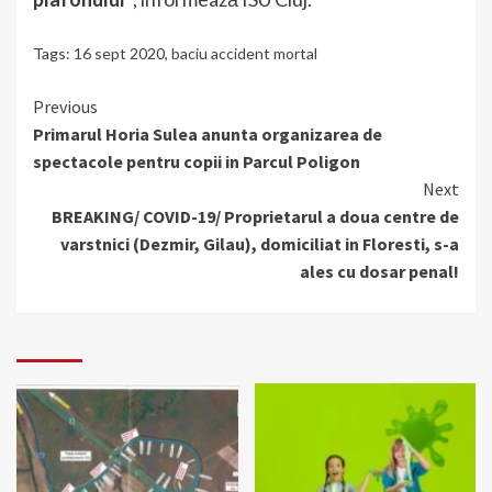
Tags:
16 sept 2020
,
baciu accident mortal
Continue
Previous
Primarul Horia Sulea anunta organizarea de
Reading
spectacole pentru copii in Parcul Poligon
Next
BREAKING/ COVID-19/ Proprietarul a doua centre de
varstnici (Dezmir, Gilau), domiciliat in Floresti, s-a
ales cu dosar penal!