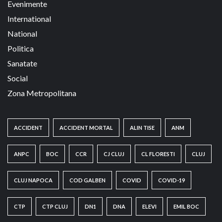
Evenimente
International
National
Politica
Sanatate
Social
Zona Metropolitana
ACCIDENT
ACCIDENT MORTAL
ALIN TISE
ANM
ANPC
BOC
CCR
CJ CLUJ
CL FLORESTI
CLUJ
CLUJ NAPOCA
COD GALBEN
COVID
COVID-19
CTP
CTP CLUJ
DN1
DNA
ELEVI
EMIL BOC