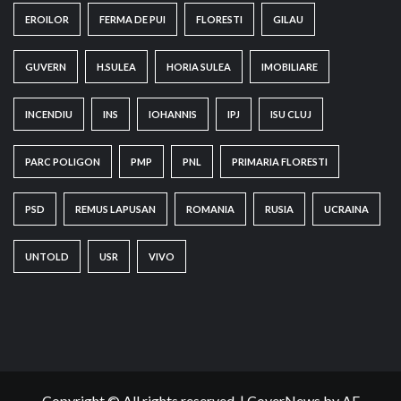
EROILOR
FERMA DE PUI
FLORESTI
GILAU
GUVERN
H.SULEA
HORIA SULEA
IMOBILIARE
INCENDIU
INS
IOHANNIS
IPJ
ISU CLUJ
PARC POLIGON
PMP
PNL
PRIMARIA FLORESTI
PSD
REMUS LAPUSAN
ROMANIA
RUSIA
UCRAINA
UNTOLD
USR
VIVO
Copyright © All rights reserved.
|
CoverNews
by AF