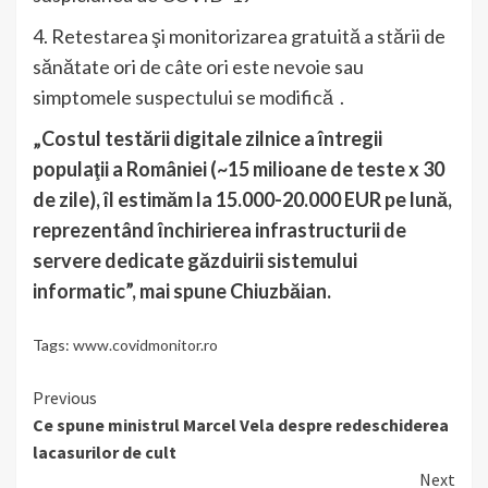
4. Retestarea şi monitorizarea gratuită a stării de
sănătate ori de câte ori este nevoie sau
simptomele suspectului se modifică .
„Costul testării digitale zilnice a întregii
populaţii a României (~15 milioane de teste x 30
de zile), îl estimăm la 15.000-20.000 EUR pe lună,
reprezentând închirierea infrastructurii de
servere dedicate găzduirii sistemului
informatic”, mai spune Chiuzbăian.
Tags:
www.covidmonitor.ro
Continue
Previous
Ce spune ministrul Marcel Vela despre redeschiderea
Reading
lacasurilor de cult
Next