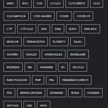
ANPC
BOC
CCR
CJ CLUJ
CL FLORESTI
CLUJ
CLUJ NAPOCA
COD GALBEN
COVID
COVID-19
CTP
CTP CLUJ
DN1
DNA
ELEVI
EMIL BOC
EROILOR
FERMA DE PUI
FLORESTI
GILAU
GUVERN
H.SULEA
HORIA SULEA
IMOBILIARE
INCENDIU
INS
IOHANNIS
IPJ
ISU CLUJ
PARC POLIGON
PMP
PNL
PRIMARIA FLORESTI
PSD
REMUS LAPUSAN
ROMANIA
RUSIA
UCRAINA
UNTOLD
USR
VIVO