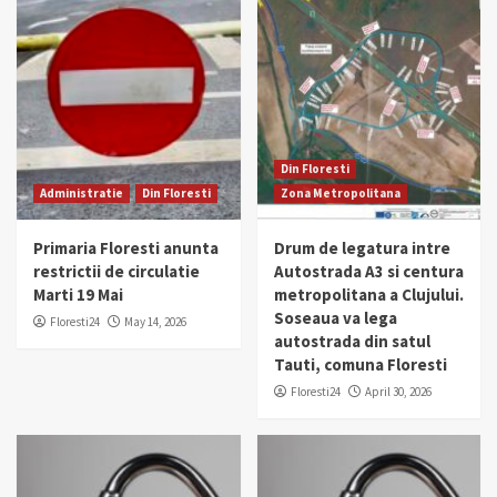
Din Floresti
Administratie
Din Floresti
Zona Metropolitana
Primaria Floresti anunta
Drum de legatura intre
restrictii de circulatie
Autostrada A3 si centura
Marti 19 Mai
metropolitana a Clujului.
Soseaua va lega
Floresti24
May 14, 2026
autostrada din satul
Tauti, comuna Floresti
Floresti24
April 30, 2026