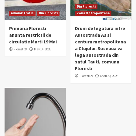
Din Floresti
Administratie
Din Floresti
Zona Metropolitana
Primaria Floresti
Drum de legatura intre
anunta restrictii de
Autostrada A3 si
circulatie Marti 19 Mai
centura metropolitana
a Clujului. Soseaua va
Floresti24
May 14, 2026
lega autostrada din
satul Tauti, comuna
Floresti
Floresti24
April 30, 2026