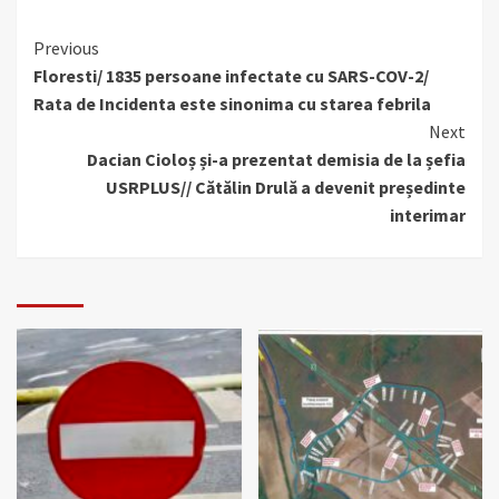
Continue
Previous
Floresti/ 1835 persoane infectate cu SARS-COV-2/
Reading
Rata de Incidenta este sinonima cu starea febrila
Next
Dacian Cioloș și-a prezentat demisia de la șefia
USRPLUS// Cătălin Drulă a devenit președinte
interimar