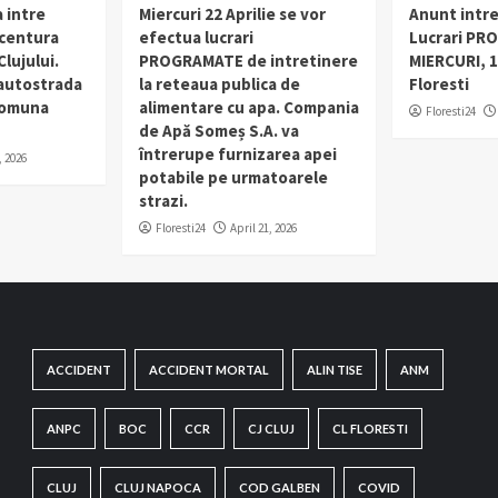
 intre
Miercuri 22 Aprilie se vor
Anunt intr
 centura
efectua lucrari
Lucrari PR
lujului.
PROGRAMATE de intretinere
MIERCURI, 1
 autostrada
la reteaua publica de
Floresti
 comuna
alimentare cu apa. Compania
Floresti24
de Apă Someș S.A. va
întrerupe furnizarea apei
, 2026
potabile pe urmatoarele
strazi.
Floresti24
April 21, 2026
ACCIDENT
ACCIDENT MORTAL
ALIN TISE
ANM
ANPC
BOC
CCR
CJ CLUJ
CL FLORESTI
CLUJ
CLUJ NAPOCA
COD GALBEN
COVID