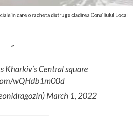
ciale in care o racheta distruge cladirea Consiliului Local
s Kharkiv’s Central square
r.com/wQHdb1m00d
eonidragozin)
March 1, 2022