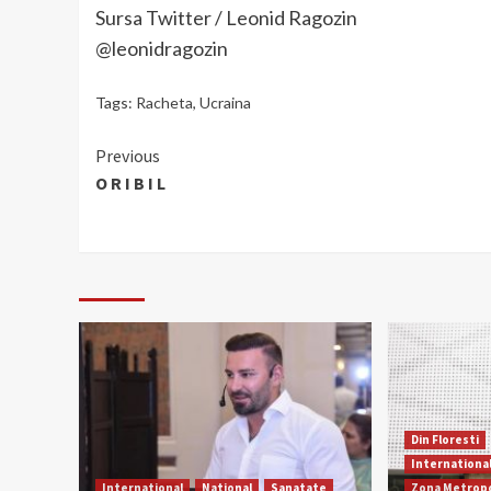
Sursa Twitter / Leonid Ragozin
@leonidragozin
Tags:
Racheta
,
Ucraina
Continue
Previous
O R I B I L
Reading
Din Floresti
Internationa
International
National
Sanatate
Zona Metropo