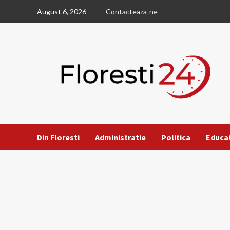
Skip
August 6, 2026
Contacteaza-ne
to
content
Din Floresti
Administratie
Politica
Educa