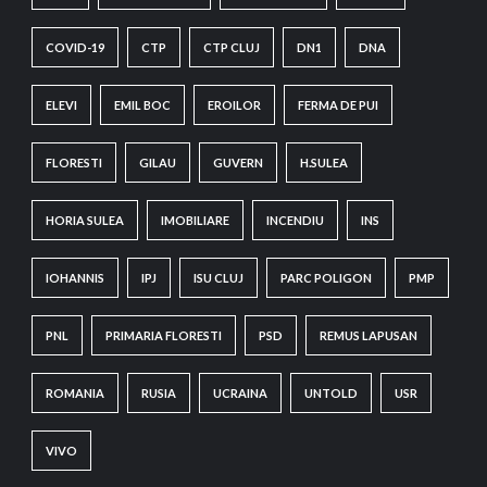
COVID-19
CTP
CTP CLUJ
DN1
DNA
ELEVI
EMIL BOC
EROILOR
FERMA DE PUI
FLORESTI
GILAU
GUVERN
H.SULEA
HORIA SULEA
IMOBILIARE
INCENDIU
INS
IOHANNIS
IPJ
ISU CLUJ
PARC POLIGON
PMP
PNL
PRIMARIA FLORESTI
PSD
REMUS LAPUSAN
ROMANIA
RUSIA
UCRAINA
UNTOLD
USR
VIVO