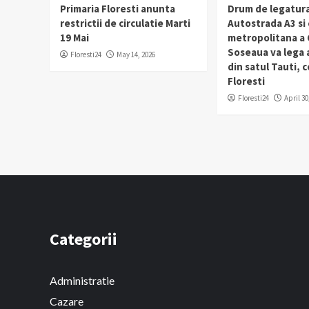
Primaria Floresti anunta
Drum de legatura
restrictii de circulatie Marti
Autostrada A3 si
19 Mai
metropolitana a C
Soseaua va lega
Floresti24
May 14, 2026
din satul Tauti,
Floresti
Floresti24
April 30
Categorii
Administratie
Cazare