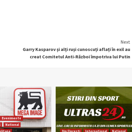
Next
Garry Kasparov și alți ruși cunoscuți aflați în exil au
creat Comitetul Anti-Război împotriva lui Putin
Evenimente
l
National
litana
Din Floresti
International
National