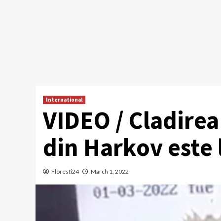
International
VIDEO / Cladirea
din Harkov este 
Floresti24
March 1, 2022