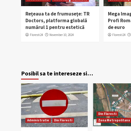
Reţeaua ta de frumuseţe: TR
Mega Imag
Doctors, platforma globală
Profi Româ
numărul 1 pentru estetică
de euro
Floresti24
November 10, 2024
Floresti24
Posibil sa te intereseze si…
Din Floresti
Administratie
Din Floresti
Zona Metropolitana