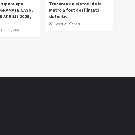
erupere apa:
Trecerea de pietoni de la
OGRAMATE CASS,
Metro a fost desființată
5 APRILIE 2026 /
definitiv
Floresti24
April 2, 2026
April 10, 2026