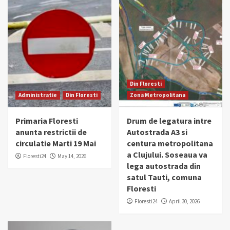
Din Floresti
Administratie
Din Floresti
Zona Metropolitana
Primaria Floresti
Drum de legatura intre
anunta restrictii de
Autostrada A3 si
circulatie Marti 19 Mai
centura metropolitana
a Clujului. Soseaua va
Floresti24
May 14, 2026
lega autostrada din
satul Tauti, comuna
Floresti
Floresti24
April 30, 2026