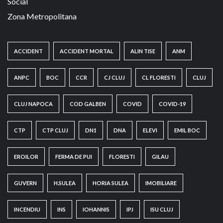
Social
Zona Metropolitana
ACCIDENT
ACCIDENT MORTAL
ALIN TISE
ANM
ANPC
BOC
CCR
CJ CLUJ
CL FLORESTI
CLUJ
CLUJ NAPOCA
COD GALBEN
COVID
COVID-19
CTP
CTP CLUJ
DN1
DNA
ELEVI
EMIL BOC
EROILOR
FERMA DE PUI
FLORESTI
GILAU
GUVERN
H.SULEA
HORIA SULEA
IMOBILIARE
INCENDIU
INS
IOHANNIS
IPJ
ISU CLUJ