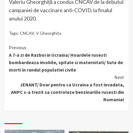
Valeriu Gheorghiță a condus CNCAV de la debutul
campaniei de vaccinare anti-COVID, la finalul
anului 2020.
Tags:
CNCAV
,
V Gheorghita
Continue
Previous
A 7-a zi de Razboi in Ucraina/ Hoardele rusesti
Reading
bombardeaza imobile, spitale si maternitati/ Sute de
morti in randul populatiei civile
Next
JENANT/ Doar pentru ca Ucraina a fost invadata,
ANPC s-a trezit sa controleze benzinariile rusesti din
Romania!