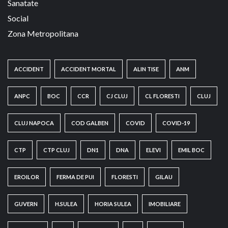
Sanatate
Social
Zona Metropolitana
ACCIDENT
ACCIDENT MORTAL
ALIN TISE
ANM
ANPC
BOC
CCR
CJ CLUJ
CL FLORESTI
CLUJ
CLUJ NAPOCA
COD GALBEN
COVID
COVID-19
CTP
CTP CLUJ
DN1
DNA
ELEVI
EMIL BOC
EROILOR
FERMA DE PUI
FLORESTI
GILAU
GUVERN
H.SULEA
HORIA SULEA
IMOBILIARE