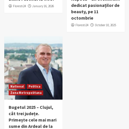
dedicat pasionaților de
Floresti24
January 16, 2026
beauty, pe 11
octombrie
Floresti24
October 10, 2025
National
Politica
Zona Metropolitana
Bugetul 2025 – Clujul,
cât trei județe.
Primește cele mai mari
sume din Ardeal de la