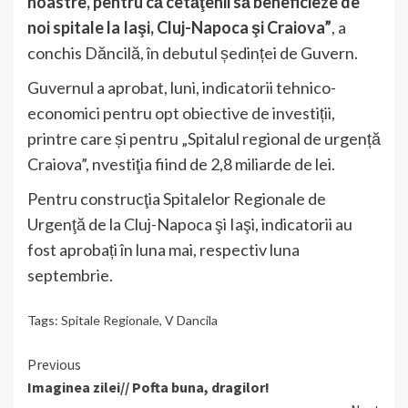
noastre, pentru că cetăţenii să beneficieze de
noi spitale la Iaşi, Cluj-Napoca şi Craiova”
, a
conchis Dăncilă, în debutul ședinței de Guvern.
Guvernul a aprobat, luni, indicatorii tehnico-
economici pentru opt obiective de investiții,
printre care și pentru „Spitalul regional de urgență
Craiova”, nvestiţia fiind de 2,8 miliarde de lei.
Pentru construcţia Spitalelor Regionale de
Urgenţă de la Cluj-Napoca şi Iaşi, indicatorii au
fost aprobați în luna mai, respectiv luna
septembrie.
Tags:
Spitale Regionale
,
V Dancila
Continue
Previous
Imaginea zilei// Pofta buna, dragilor!
Reading