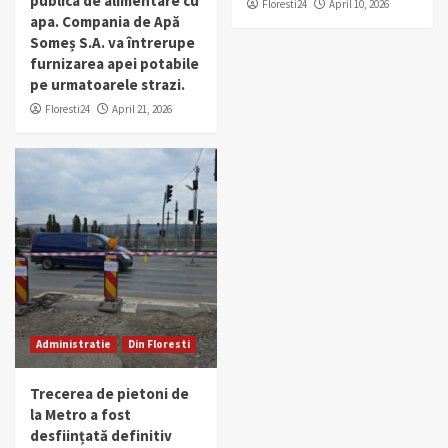
publica de alimentare cu
Floresti24
April 10, 2026
apa. Compania de Apă
Someș S.A. va întrerupe
furnizarea apei potabile
pe urmatoarele strazi.
Floresti24
April 21, 2026
Administratie
Din Floresti
Trecerea de pietoni de
la Metro a fost
desființată definitiv