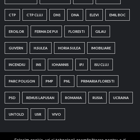
CTP
CTP CLUJ
DN1
DNA
ELEVI
EMIL BOC
EROILOR
FERMA DE PUI
FLORESTI
GILAU
GUVERN
H.SULEA
HORIA SULEA
IMOBILIARE
INCENDIU
INS
IOHANNIS
IPJ
ISU CLUJ
PARC POLIGON
PMP
PNL
PRIMARIA FLORESTI
PSD
REMUS LAPUSAN
ROMANIA
RUSIA
UCRAINA
UNTOLD
USR
VIVO