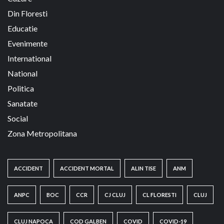
Din Floresti
Educatie
Evenimente
International
National
Politica
Sanatate
Social
Zona Metropolitana
ACCIDENT
ACCIDENT MORTAL
ALIN TISE
ANM
ANPC
BOC
CCR
CJ CLUJ
CL FLORESTI
CLUJ
CLUJ NAPOCA
COD GALBEN
COVID
COVID-19