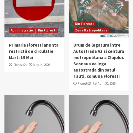
Din Floresti
Administratie
Din Floresti
Zona Metropolitana
Primaria Floresti anunta
Drum de legatura intre
restrictii de circulatie
Autostrada A3 si centura
Marti 19 Mai
metropolitana a Clujului.
Soseaua va lega
Floresti24
May 14, 2026
autostrada din satul
Tauti, comuna Floresti
Floresti24
April 30, 2026