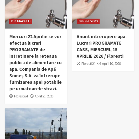
Din Floresti
Din Floresti
Miercuri 22 Aprilie se vor
Anunt intrerupere apa:
efectua lucrari
Lucrari PROGRAMATE
PROGRAMATE de
CASS, MIERCURI, 15
intretinere la reteaua
APRILIE 2026 / Floresti
publica de alimentare cu
Floresti24
April 10, 2026
apa. Compania de Apă
Someș S.A. va întrerupe
furnizarea apei potabile
pe urmatoarele strazi.
Floresti24
April 21, 2026