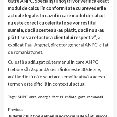
către ANPC. Specialiștii noștri vor verifica exact
modul de calcul în conformitate cu prevederile
actuale legale. În cazul în care modul de calcul
nu este corect cu celeritate se vor restitui
sumele, dacă acestea s-au plătit, dacă nu s-au
plătit se va refactura clientului respectiv”
, a
explicat Paul Anghel, director general ANPC, citat
de romaniatv.net.
Culeafă a adăugat că termenul în care ANPC
trebuie să răspundă sesizărilor este 30 de zile,
arătând însă că o scurtare semnificativă a acestui
termen este dificilă în contextul actual.
Tags:
ANPC
,
anre
,
energie
,
facturi umflate
,
gaze
,
reclamatii
Continue
Previous
Județul Cluj/ Cod galben şi portocaliu de vânt, viscol