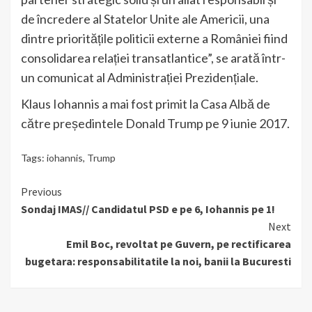
de încredere al Statelor Unite ale Americii, una
dintre prioritățile politicii externe a României fiind
consolidarea relației transatlantice”, se arată într-
un comunicat al Administrației Prezidențiale.
Klaus Iohannis a mai fost primit la Casa Albă de
către președintele Donald Trump pe 9 iunie 2017.
Tags:
iohannis
,
Trump
Continue
Previous
Sondaj IMAS// Candidatul PSD e pe 6, Iohannis pe 1!
Reading
Next
Emil Boc, revoltat pe Guvern, pe rectificarea
bugetara: responsabilitatile la noi, banii la Bucuresti