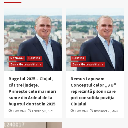
National
Politica
Politica
Zona Metropolitana
Zona Metropolitana
Bugetul 2025 – Clujul,
Remus Lapusan:
cât trei județe.
Conceptul celor „3 U”
Primește cele mai mari
reprezintă pilonii care
sume din Ardeal de la
pot consolida poziția
bugetul de stat în 2025
Clujului
Floresti24
February 6, 2025
Floresti24
November 27, 2024