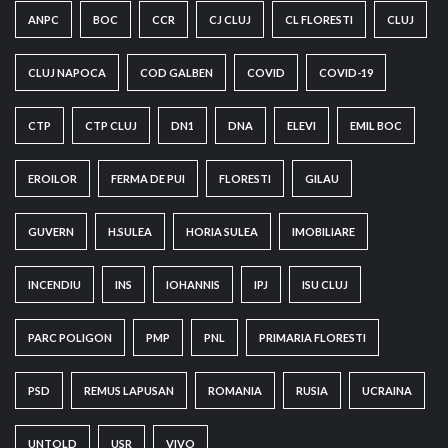
ANPC
BOC
CCR
CJ CLUJ
CL FLORESTI
CLUJ
CLUJ NAPOCA
COD GALBEN
COVID
COVID-19
CTP
CTP CLUJ
DN1
DNA
ELEVI
EMIL BOC
EROILOR
FERMA DE PUI
FLORESTI
GILAU
GUVERN
H.SULEA
HORIA SULEA
IMOBILIARE
INCENDIU
INS
IOHANNIS
IPJ
ISU CLUJ
PARC POLIGON
PMP
PNL
PRIMARIA FLORESTI
PSD
REMUS LAPUSAN
ROMANIA
RUSIA
UCRAINA
UNTOLD
USR
VIVO