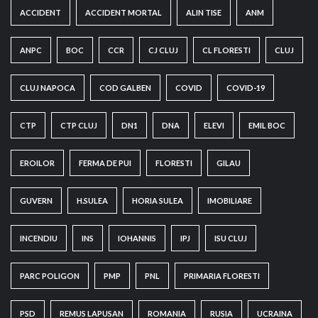
ACCIDENT
ACCIDENT MORTAL
ALIN TISE
ANM
ANPC
BOC
CCR
CJ CLUJ
CL FLORESTI
CLUJ
CLUJ NAPOCA
COD GALBEN
COVID
COVID-19
CTP
CTP CLUJ
DN1
DNA
ELEVI
EMIL BOC
EROILOR
FERMA DE PUI
FLORESTI
GILAU
GUVERN
H.SULEA
HORIA SULEA
IMOBILIARE
INCENDIU
INS
IOHANNIS
IPJ
ISU CLUJ
PARC POLIGON
PMP
PNL
PRIMARIA FLORESTI
PSD
REMUS LAPUSAN
ROMANIA
RUSIA
UCRAINA