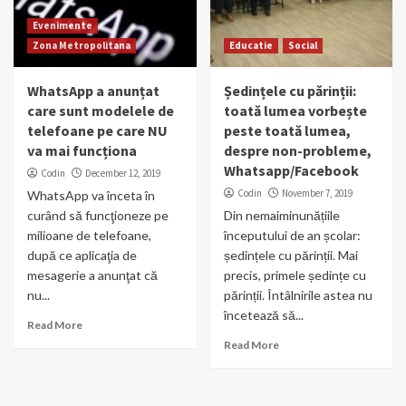
Evenimente
Zona Metropolitana
Educatie
Social
WhatsApp a anunțat
Ședințele cu părinții:
care sunt modelele de
toată lumea vorbește
telefoane pe care NU
peste toată lumea,
va mai funcționa
despre non-probleme,
Whatsapp/Facebook
Codin
December 12, 2019
Codin
November 7, 2019
WhatsApp va înceta în
curând să funcţioneze pe
Din nemaiminunățiile
milioane de telefoane,
începutului de an școlar:
după ce aplicaţia de
ședințele cu părinții. Mai
mesagerie a anunţat că
precis, primele ședințe cu
nu...
părinții. Întâlnirile astea nu
încetează să...
Read More
Read More