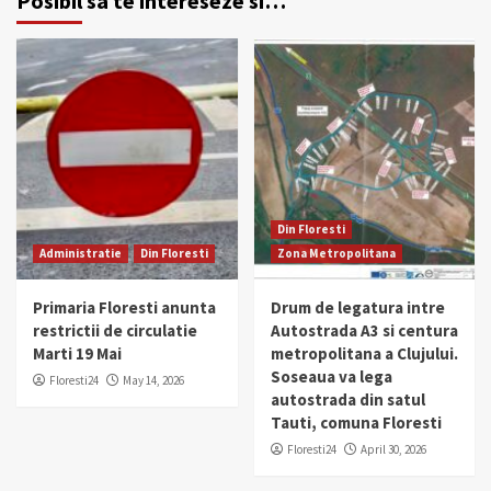
Posibil sa te intereseze si…
Din Floresti
Administratie
Din Floresti
Zona Metropolitana
Primaria Floresti anunta
Drum de legatura intre
restrictii de circulatie
Autostrada A3 si centura
Marti 19 Mai
metropolitana a Clujului.
Soseaua va lega
Floresti24
May 14, 2026
autostrada din satul
Tauti, comuna Floresti
Floresti24
April 30, 2026