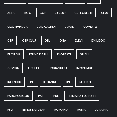
ANPC
BOC
CCR
CJ CLUJ
CL FLORESTI
CLUJ
CLUJ NAPOCA
COD GALBEN
COVID
COVID-19
CTP
CTP CLUJ
DN1
DNA
ELEVI
EMIL BOC
EROILOR
FERMA DE PUI
FLORESTI
GILAU
GUVERN
H.SULEA
HORIA SULEA
IMOBILIARE
INCENDIU
INS
IOHANNIS
IPJ
ISU CLUJ
PARC POLIGON
PMP
PNL
PRIMARIA FLORESTI
PSD
REMUS LAPUSAN
ROMANIA
RUSIA
UCRAINA