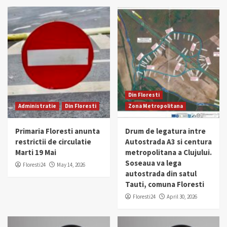
Din Floresti
Administratie
Din Floresti
Zona Metropolitana
Primaria Floresti anunta
Drum de legatura intre
restrictii de circulatie
Autostrada A3 si centura
Marti 19 Mai
metropolitana a Clujului.
Soseaua va lega
Floresti24
May 14, 2026
autostrada din satul
Tauti, comuna Floresti
Floresti24
April 30, 2026