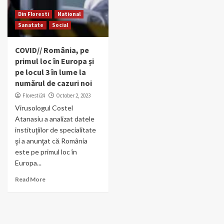
Din Floresti
National
Sanatate
Social
COVID// România, pe
primul loc în Europa și
pe locul 3 în lume la
numărul de cazuri noi
Floresti24
October 2, 2023
Virusologul Costel
Atanasiu a analizat datele
instituţiilor de specialitate
şi a anunţat că România
este pe primul loc în
Europa...
Read More