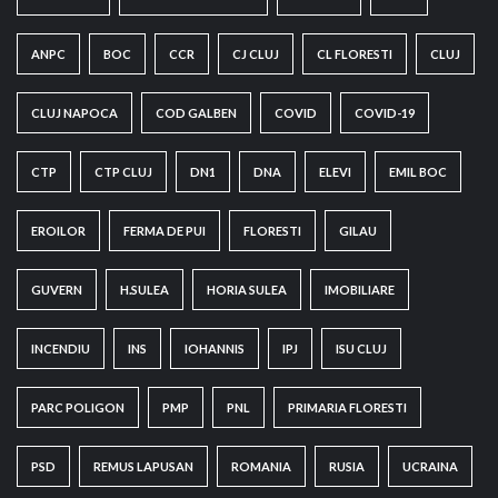
ANPC
BOC
CCR
CJ CLUJ
CL FLORESTI
CLUJ
CLUJ NAPOCA
COD GALBEN
COVID
COVID-19
CTP
CTP CLUJ
DN1
DNA
ELEVI
EMIL BOC
EROILOR
FERMA DE PUI
FLORESTI
GILAU
GUVERN
H.SULEA
HORIA SULEA
IMOBILIARE
INCENDIU
INS
IOHANNIS
IPJ
ISU CLUJ
PARC POLIGON
PMP
PNL
PRIMARIA FLORESTI
PSD
REMUS LAPUSAN
ROMANIA
RUSIA
UCRAINA