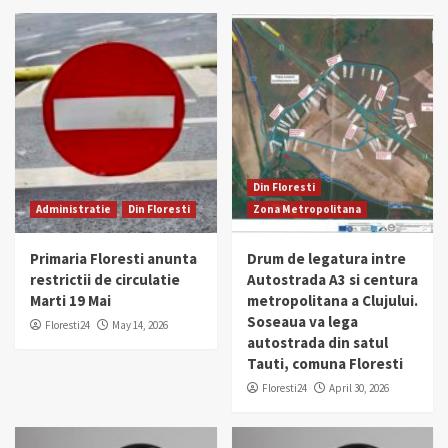
Din Floresti
Administratie
Din Floresti
Zona Metropolitana
Primaria Floresti anunta
Drum de legatura intre
restrictii de circulatie
Autostrada A3 si centura
Marti 19 Mai
metropolitana a Clujului.
Soseaua va lega
Floresti24
May 14, 2026
autostrada din satul
Tauti, comuna Floresti
Floresti24
April 30, 2026