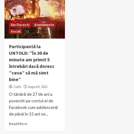
Din Floresti
Evenimente
Social
Participantă la
UNTOLD: ”În 30 de
minute am primit 5
întrebări dacă doresc
”ceva” să mă simt
bine”
Codin
August 8, 2022
O tânără de 27 de ani a
povestit pe contul ei de
Facebook cum adolescenți
de până în 15 ani se...
Read More