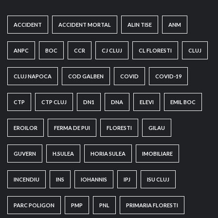
ACCIDENT
ACCIDENT MORTAL
ALIN TISE
ANM
ANPC
BOC
CCR
CJ CLUJ
CL FLORESTI
CLUJ
CLUJ NAPOCA
COD GALBEN
COVID
COVID-19
CTP
CTP CLUJ
DN1
DNA
ELEVI
EMIL BOC
EROILOR
FERMA DE PUI
FLORESTI
GILAU
GUVERN
H.SULEA
HORIA SULEA
IMOBILIARE
INCENDIU
INS
IOHANNIS
IPJ
ISU CLUJ
PARC POLIGON
PMP
PNL
PRIMARIA FLORESTI