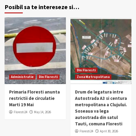
Posibil sa te intereseze si…
Din Floresti
Administratie
Din Floresti
Zona Metropolitana
Primaria Floresti anunta
Drum de legatura intre
restrictii de circulatie
Autostrada A3 si centura
Marti 19 Mai
metropolitana a Clujului.
Soseaua va lega
Floresti24
May 14, 2026
autostrada din satul
Tauti, comuna Floresti
Floresti24
April 30, 2026