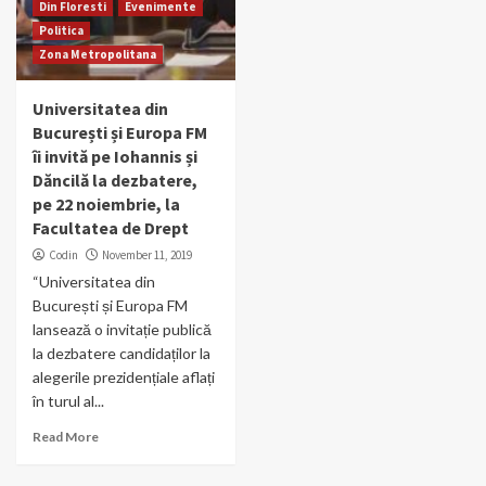
Din Floresti
Evenimente
Politica
Zona Metropolitana
Universitatea din
București și Europa FM
îi invită pe Iohannis și
Dăncilă la dezbatere,
pe 22 noiembrie, la
Facultatea de Drept
Codin
November 11, 2019
“Universitatea din
București și Europa FM
lansează o invitație publică
la dezbatere candidaților la
alegerile prezidențiale aflați
în turul al...
Read More