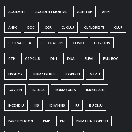
ACCIDENT
ACCIDENT MORTAL
ALIN TISE
ANM
ANPC
BOC
CCR
CJ CLUJ
CL FLORESTI
CLUJ
CLUJ NAPOCA
COD GALBEN
COVID
COVID-19
CTP
CTP CLUJ
DN1
DNA
ELEVI
EMIL BOC
EROILOR
FERMA DE PUI
FLORESTI
GILAU
GUVERN
H.SULEA
HORIA SULEA
IMOBILIARE
INCENDIU
INS
IOHANNIS
IPJ
ISU CLUJ
PARC POLIGON
PMP
PNL
PRIMARIA FLORESTI