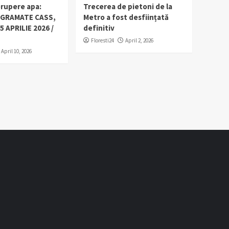
erupere apa:
Trecerea de pietoni de la
OGRAMATE CASS,
Metro a fost desființată
5 APRILIE 2026 /
definitiv
Floresti24
April 2, 2026
April 10, 2026