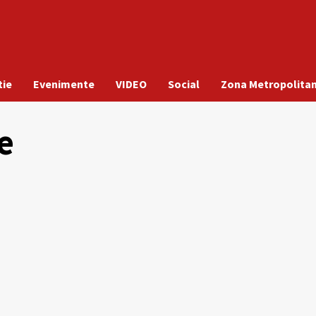
tie
Evenimente
VIDEO
Social
Zona Metropolita
le