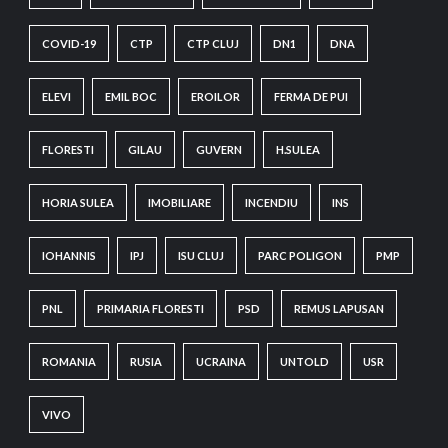
COVID-19
CTP
CTP CLUJ
DN1
DNA
ELEVI
EMIL BOC
EROILOR
FERMA DE PUI
FLORESTI
GILAU
GUVERN
H.SULEA
HORIA SULEA
IMOBILIARE
INCENDIU
INS
IOHANNIS
IPJ
ISU CLUJ
PARC POLIGON
PMP
PNL
PRIMARIA FLORESTI
PSD
REMUS LAPUSAN
ROMANIA
RUSIA
UCRAINA
UNTOLD
USR
VIVO