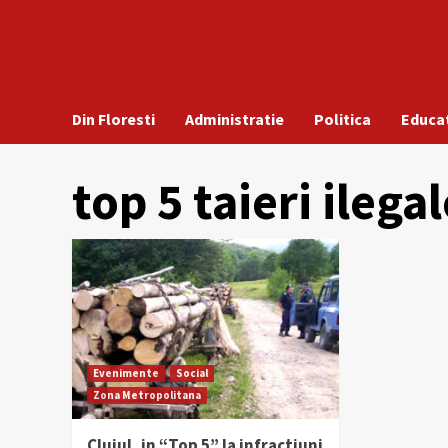
Din Floresti
Administratie
Politica
Educa
top 5 taieri ilega
Evenimente
Social
Zona Metropolitana
Clujul, in “Top 5” la infractiuni