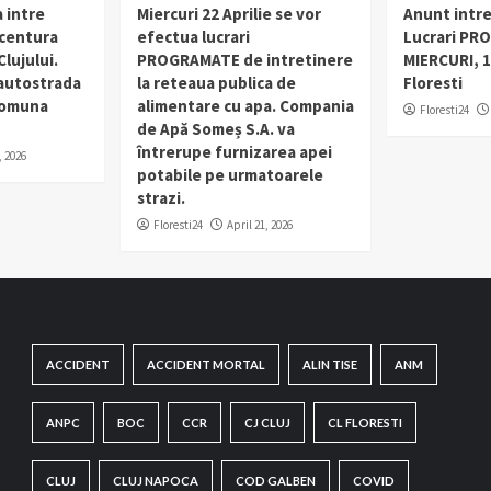
 intre
Miercuri 22 Aprilie se vor
Anunt intr
 centura
efectua lucrari
Lucrari PR
lujului.
PROGRAMATE de intretinere
MIERCURI, 1
 autostrada
la reteaua publica de
Floresti
 comuna
alimentare cu apa. Compania
Floresti24
de Apă Someș S.A. va
întrerupe furnizarea apei
, 2026
potabile pe urmatoarele
strazi.
Floresti24
April 21, 2026
ACCIDENT
ACCIDENT MORTAL
ALIN TISE
ANM
ANPC
BOC
CCR
CJ CLUJ
CL FLORESTI
CLUJ
CLUJ NAPOCA
COD GALBEN
COVID