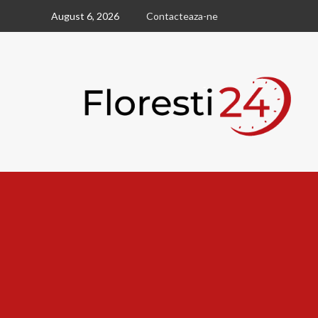
Skip
August 6, 2026
Contacteaza-ne
to
content