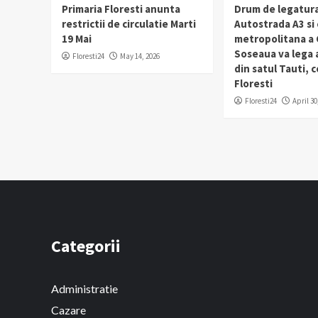
Primaria Floresti anunta
Drum de legatura
restrictii de circulatie Marti
Autostrada A3 si
19 Mai
metropolitana a C
Soseaua va lega
Floresti24
May 14, 2026
din satul Tauti,
Floresti
Floresti24
April 30
Categorii
Administratie
Cazare