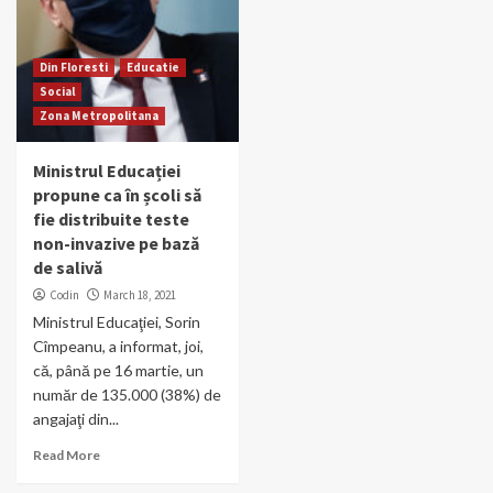
Din Floresti
Educatie
Social
Zona Metropolitana
Ministrul Educației
propune ca în școli să
fie distribuite teste
non-invazive pe bază
de salivă
Codin
March 18, 2021
Ministrul Educaţiei, Sorin
Cîmpeanu, a informat, joi,
că, până pe 16 martie, un
număr de 135.000 (38%) de
angajaţi din...
Read More