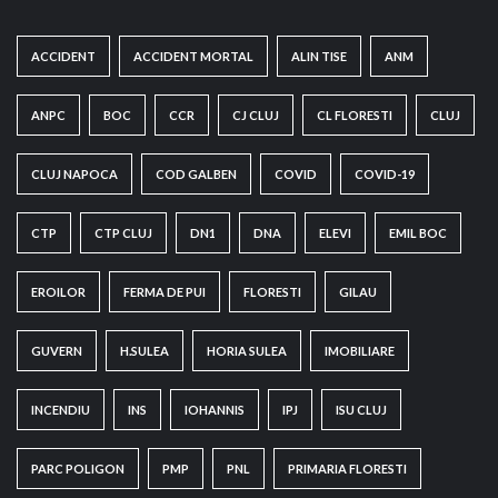
ACCIDENT
ACCIDENT MORTAL
ALIN TISE
ANM
ANPC
BOC
CCR
CJ CLUJ
CL FLORESTI
CLUJ
CLUJ NAPOCA
COD GALBEN
COVID
COVID-19
CTP
CTP CLUJ
DN1
DNA
ELEVI
EMIL BOC
EROILOR
FERMA DE PUI
FLORESTI
GILAU
GUVERN
H.SULEA
HORIA SULEA
IMOBILIARE
INCENDIU
INS
IOHANNIS
IPJ
ISU CLUJ
PARC POLIGON
PMP
PNL
PRIMARIA FLORESTI