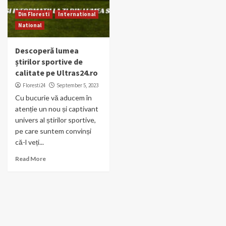
Din Floresti
International
National
Descoperă lumea
știrilor sportive de
calitate pe Ultras24.ro
Floresti24
September 5, 2023
Cu bucurie vă aducem în
atenție un nou și captivant
univers al știrilor sportive,
pe care suntem convinși
că-l veți...
Read More