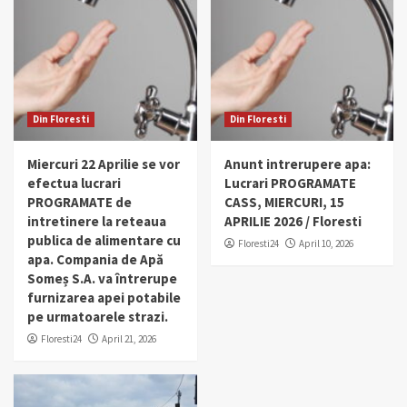
Din Floresti
Din Floresti
Miercuri 22 Aprilie se vor
Anunt intrerupere apa:
efectua lucrari
Lucrari PROGRAMATE
PROGRAMATE de
CASS, MIERCURI, 15
intretinere la reteaua
APRILIE 2026 / Floresti
publica de alimentare cu
Floresti24
April 10, 2026
apa. Compania de Apă
Someș S.A. va întrerupe
furnizarea apei potabile
pe urmatoarele strazi.
Floresti24
April 21, 2026