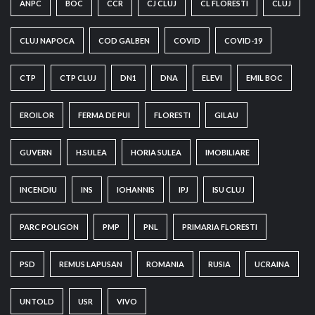
ANPC
BOC
CCR
CJ CLUJ
CL FLORESTI
CLUJ
CLUJ NAPOCA
COD GALBEN
COVID
COVID-19
CTP
CTP CLUJ
DN1
DNA
ELEVI
EMIL BOC
EROILOR
FERMA DE PUI
FLORESTI
GILAU
GUVERN
H.SULEA
HORIA SULEA
IMOBILIARE
INCENDIU
INS
IOHANNIS
IPJ
ISU CLUJ
PARC POLIGON
PMP
PNL
PRIMARIA FLORESTI
PSD
REMUS LAPUSAN
ROMANIA
RUSIA
UCRAINA
UNTOLD
USR
VIVO