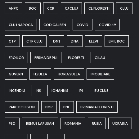
ANPC
BOC
CCR
CJ CLUJ
CL FLORESTI
CLUJ
CLUJ NAPOCA
COD GALBEN
COVID
COVID-19
CTP
CTP CLUJ
DN1
DNA
ELEVI
EMIL BOC
EROILOR
FERMA DE PUI
FLORESTI
GILAU
GUVERN
H.SULEA
HORIA SULEA
IMOBILIARE
INCENDIU
INS
IOHANNIS
IPJ
ISU CLUJ
PARC POLIGON
PMP
PNL
PRIMARIA FLORESTI
PSD
REMUS LAPUSAN
ROMANIA
RUSIA
UCRAINA