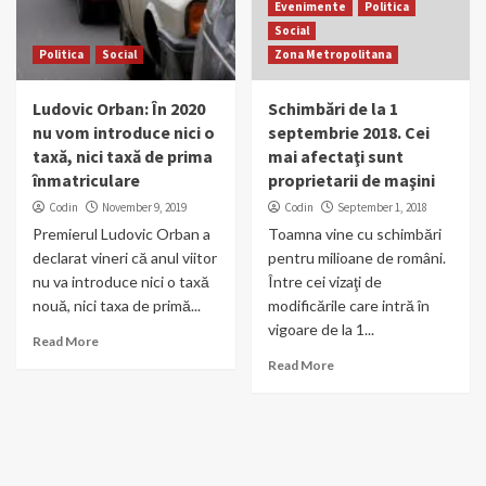
Evenimente
Politica
Social
Politica
Social
Zona Metropolitana
Ludovic Orban: În 2020
Schimbări de la 1
nu vom introduce nici o
septembrie 2018. Cei
taxă, nici taxă de prima
mai afectaţi sunt
înmatriculare
proprietarii de maşini
Codin
November 9, 2019
Codin
September 1, 2018
Premierul Ludovic Orban a
Toamna vine cu schimbări
declarat vineri că anul viitor
pentru milioane de români.
nu va introduce nici o taxă
Între cei vizaţi de
nouă, nici taxa de primă...
modificările care intră în
vigoare de la 1...
Read More
Read More