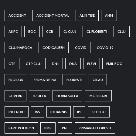
ACCIDENT
ACCIDENT MORTAL
ALIN TISE
ANM
ANPC
BOC
CCR
CJ CLUJ
CL FLORESTI
CLUJ
CLUJ NAPOCA
COD GALBEN
COVID
COVID-19
CTP
CTP CLUJ
DN1
DNA
ELEVI
EMIL BOC
EROILOR
FERMA DE PUI
FLORESTI
GILAU
GUVERN
H.SULEA
HORIA SULEA
IMOBILIARE
INCENDIU
INS
IOHANNIS
IPJ
ISU CLUJ
PARC POLIGON
PMP
PNL
PRIMARIA FLORESTI