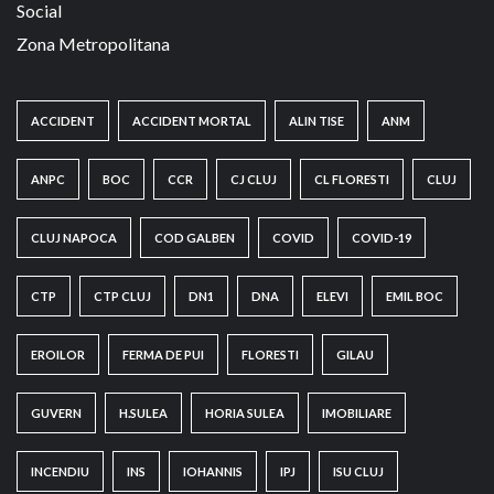
Social
Zona Metropolitana
ACCIDENT
ACCIDENT MORTAL
ALIN TISE
ANM
ANPC
BOC
CCR
CJ CLUJ
CL FLORESTI
CLUJ
CLUJ NAPOCA
COD GALBEN
COVID
COVID-19
CTP
CTP CLUJ
DN1
DNA
ELEVI
EMIL BOC
EROILOR
FERMA DE PUI
FLORESTI
GILAU
GUVERN
H.SULEA
HORIA SULEA
IMOBILIARE
INCENDIU
INS
IOHANNIS
IPJ
ISU CLUJ