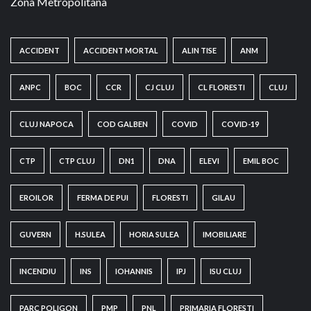
Zona Metropolitana
ACCIDENT
ACCIDENT MORTAL
ALIN TISE
ANM
ANPC
BOC
CCR
CJ CLUJ
CL FLORESTI
CLUJ
CLUJ NAPOCA
COD GALBEN
COVID
COVID-19
CTP
CTP CLUJ
DN1
DNA
ELEVI
EMIL BOC
EROILOR
FERMA DE PUI
FLORESTI
GILAU
GUVERN
H.SULEA
HORIA SULEA
IMOBILIARE
INCENDIU
INS
IOHANNIS
IPJ
ISU CLUJ
PARC POLIGON
PMP
PNL
PRIMARIA FLORESTI