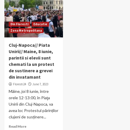
Din Floresti
Educatie
Zona Metropolitana
Cluj-Napoca// Piata
Unirii// Maine, 8 iunie,
parintii si elevii sunt
chemati la un protest
de sustinere a grevei
din invatamant
Floresti24
June 7, 2023
Mâine, joi 8 iunie, între
orele 12-13:00, în Piaţa
Unirii din Cluj-Napoca, va
avea loc Protestul părinților
clujeni de susținere...
Read More