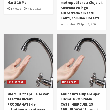
Marti 19 Mai
metropolitana a Clujului.
Soseaua va lega
Floresti24
May 14, 2026
autostrada din satul
Tauti, comuna Floresti
Floresti24
April 30, 2026
Din Floresti
Din Floresti
Miercuri 22 Aprilie se vor
Anunt intrerupere apa:
efectua lucrari
Lucrari PROGRAMATE
PROGRAMATE de
CASS, MIERCURI, 15
intretinere la reteaua
APRILIE 2026 / Floresti