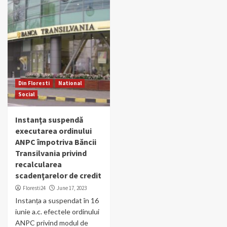
Din Floresti
National
Social
Instanţa suspendă
executarea ordinului
ANPC împotriva Băncii
Transilvania privind
recalcularea
scadenţarelor de credit
Floresti24
June 17, 2023
Instanța a suspendat în 16
iunie a.c. efectele ordinului
ANPC privind modul de