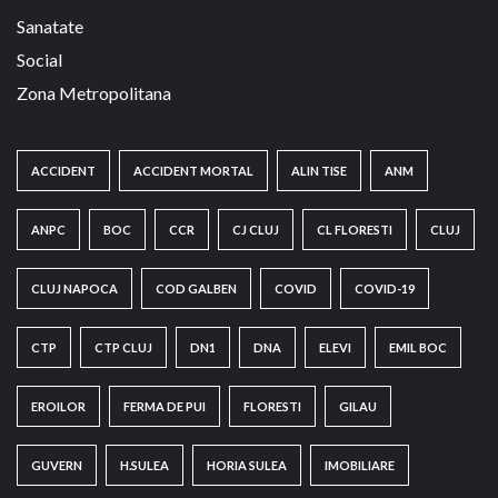
Sanatate
Social
Zona Metropolitana
ACCIDENT
ACCIDENT MORTAL
ALIN TISE
ANM
ANPC
BOC
CCR
CJ CLUJ
CL FLORESTI
CLUJ
CLUJ NAPOCA
COD GALBEN
COVID
COVID-19
CTP
CTP CLUJ
DN1
DNA
ELEVI
EMIL BOC
EROILOR
FERMA DE PUI
FLORESTI
GILAU
GUVERN
H.SULEA
HORIA SULEA
IMOBILIARE