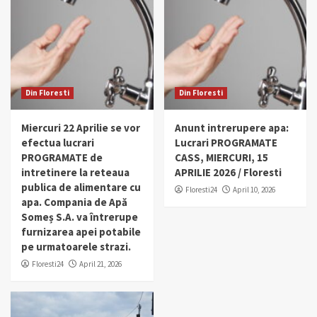
Din Floresti
Din Floresti
Miercuri 22 Aprilie se vor
Anunt intrerupere apa:
efectua lucrari
Lucrari PROGRAMATE
PROGRAMATE de
CASS, MIERCURI, 15
intretinere la reteaua
APRILIE 2026 / Floresti
publica de alimentare cu
Floresti24
April 10, 2026
apa. Compania de Apă
Someș S.A. va întrerupe
furnizarea apei potabile
pe urmatoarele strazi.
Floresti24
April 21, 2026