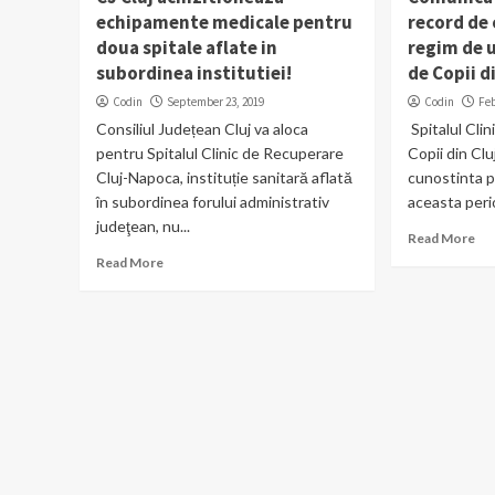
echipamente medicale pentru
record de 
doua spitale aflate in
regim de u
subordinea institutiei!
de Copii d
Codin
September 23, 2019
Codin
Feb
Consiliul Județean Cluj va aloca
Spitalul Cli
pentru Spitalul Clinic de Recuperare
Copii din Cl
Cluj-Napoca, instituție sanitară aflată
cunostinta pa
în subordinea forului administrativ
aceasta perio
judeţean, nu...
Read More
Read More