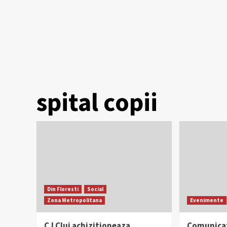
spital copii
Din Floresti
Social
Zona Metropolitana
Evenimente
CJ Cluj achizitioneaza
Comunicat