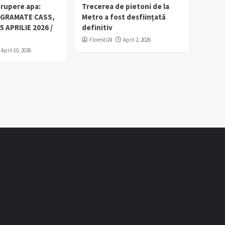
erupere apa:
Trecerea de pietoni de la
OGRAMATE CASS,
Metro a fost desființată
5 APRILIE 2026 /
definitiv
Floresti24
April 2, 2026
April 10, 2026