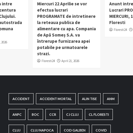
 intre
Miercuri 22 Aprilie se vor
Anunt intr
 centura
efectua lucrari
Lucrari PR
lujului.
PROGRAMATE de intretinere
MIERCURI, 1
 autostrada
la reteaua publica de
Floresti
 comuna
alimentare cu apa. Compania
Floresti24
de Apă Someș S.A. va
întrerupe furnizarea apei
, 2026
potabile pe urmatoarele
strazi.
Floresti24
April 21, 2026
ACCIDENT
ACCIDENT MORTAL
ALIN TISE
ANM
ANPC
BOC
CCR
CJ CLUJ
CL FLORESTI
CLUJ
CLUJ NAPOCA
COD GALBEN
COVID