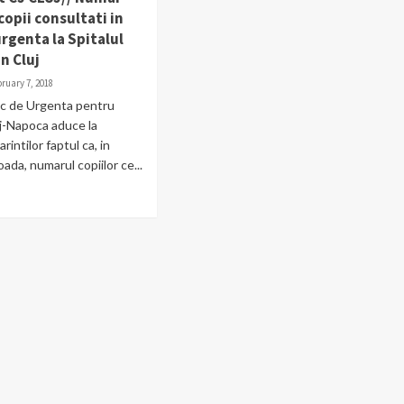
copii consultati in
rgenta la Spitalul
in Cluj
ruary 7, 2018
nic de Urgenta pentru
uj-Napoca aduce la
rintilor faptul ca, in
ada, numarul copiilor ce...