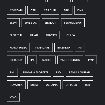
COVID-19
CTP
CTP CLUJ
DN1
DNA
ELEVI
EMIL BOC
EROILOR
FERMA DE PUI
FLORESTI
GILAU
GUVERN
H.SULEA
HORIA SULEA
IMOBILIARE
INCENDIU
INS
IOHANNIS
IPJ
ISU CLUJ
PARC POLIGON
PMP
PNL
PRIMARIA FLORESTI
PSD
REMUS LAPUSAN
ROMANIA
RUSIA
UCRAINA
UNTOLD
USR
VIVO