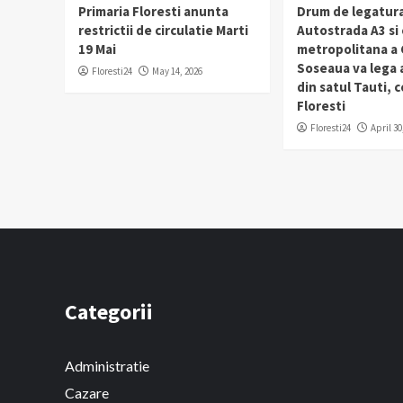
Primaria Floresti anunta
Drum de legatura
restrictii de circulatie Marti
Autostrada A3 si
19 Mai
metropolitana a C
Soseaua va lega
Floresti24
May 14, 2026
din satul Tauti,
Floresti
Floresti24
April 30
Categorii
Administratie
Cazare