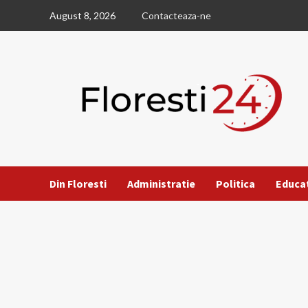
Skip
August 8, 2026
Contacteaza-ne
to
content
Din Floresti
Administratie
Politica
Educa