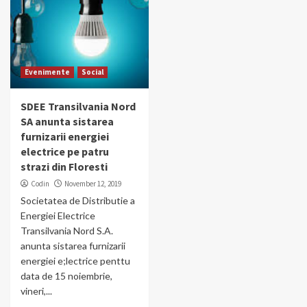
Evenimente
Social
SDEE Transilvania Nord
SA anunta sistarea
furnizarii energiei
electrice pe patru
strazi din Floresti
Codin
November 12, 2019
Societatea de Distributie a
Energiei Electrice
Transilvania Nord S.A.
anunta sistarea furnizarii
energiei e;lectrice penttu
data de 15 noiembrie,
vineri,...