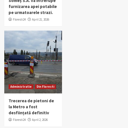
Someș S.A. va întrerupe
furnizarea apei potabile
pe urmatoarele strazi.
Floresti24
April 21, 2026
Administratie
Din Floresti
Trecerea de pietoni de
la Metro a fost
desființată definitiv
Floresti24
April 2, 2026