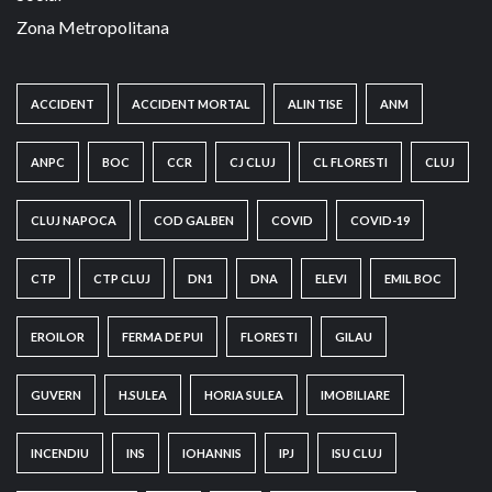
Zona Metropolitana
ACCIDENT
ACCIDENT MORTAL
ALIN TISE
ANM
ANPC
BOC
CCR
CJ CLUJ
CL FLORESTI
CLUJ
CLUJ NAPOCA
COD GALBEN
COVID
COVID-19
CTP
CTP CLUJ
DN1
DNA
ELEVI
EMIL BOC
EROILOR
FERMA DE PUI
FLORESTI
GILAU
GUVERN
H.SULEA
HORIA SULEA
IMOBILIARE
INCENDIU
INS
IOHANNIS
IPJ
ISU CLUJ