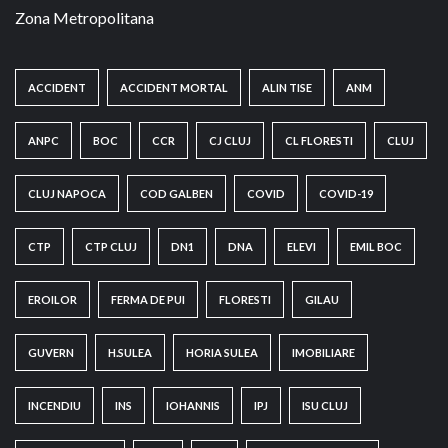
Zona Metropolitana
ACCIDENT
ACCIDENT MORTAL
ALIN TISE
ANM
ANPC
BOC
CCR
CJ CLUJ
CL FLORESTI
CLUJ
CLUJ NAPOCA
COD GALBEN
COVID
COVID-19
CTP
CTP CLUJ
DN1
DNA
ELEVI
EMIL BOC
EROILOR
FERMA DE PUI
FLORESTI
GILAU
GUVERN
H.SULEA
HORIA SULEA
IMOBILIARE
INCENDIU
INS
IOHANNIS
IPJ
ISU CLUJ