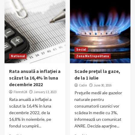
Social
National
Zona Metropolitana
Rata anuală a inflaţiei a
Scade preţul la gaze,
scăzut la 16,4% în luna
de la 1 iulie
decembrie 2022
Codin
June 30, 2016
Floresti24
January 13, 2023
Preţurile medii ale gazelor
Rata anuală a inflaţiei a
naturale pentru
scăzut la 16,4% în luna
consumatorii casnici vor
decembrie 2022, de la
scădea în medie cu 3%,
16,8% în noiembrie, pe
informează un comunicat
fondul scumpirii...
ANRE. Decizia aparţine...