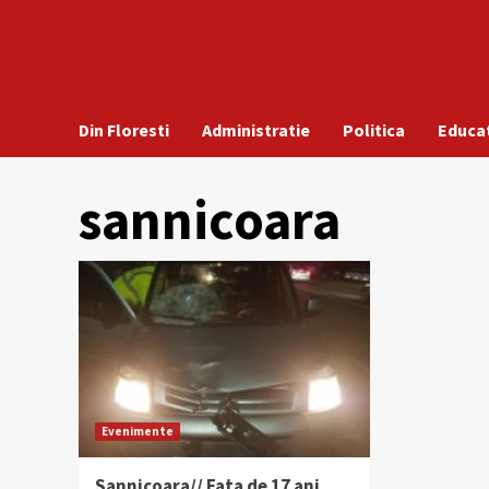
Din Floresti
Administratie
Politica
Educa
sannicoara
Evenimente
Sannicoara// Fata de 17 ani