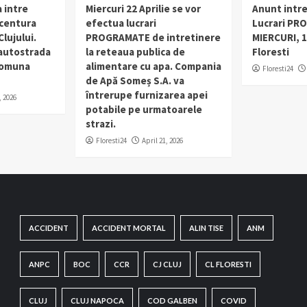
 intre
Miercuri 22 Aprilie se vor
Anunt intr
 centura
efectua lucrari
Lucrari PR
lujului.
PROGRAMATE de intretinere
MIERCURI, 1
 autostrada
la reteaua publica de
Floresti
 comuna
alimentare cu apa. Compania
Floresti24
de Apă Someș S.A. va
întrerupe furnizarea apei
, 2026
potabile pe urmatoarele
strazi.
Floresti24
April 21, 2026
ACCIDENT
ACCIDENT MORTAL
ALIN TISE
ANM
ANPC
BOC
CCR
CJ CLUJ
CL FLORESTI
CLUJ
CLUJ NAPOCA
COD GALBEN
COVID