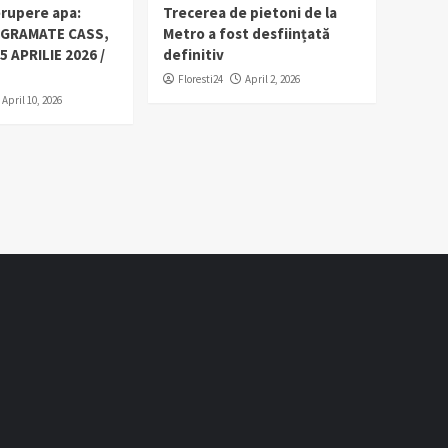
erupere apa:
Trecerea de pietoni de la
OGRAMATE CASS,
Metro a fost desființată
5 APRILIE 2026 /
definitiv
Floresti24
April 2, 2026
April 10, 2026