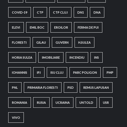
COVID-19
CTP
CTP CLUJ
DN1
DNA
ELEVI
EMIL BOC
EROILOR
FERMA DE PUI
FLORESTI
GILAU
GUVERN
H.SULEA
HORIA SULEA
IMOBILIARE
INCENDIU
INS
IOHANNIS
IPJ
ISU CLUJ
PARC POLIGON
PMP
PNL
PRIMARIA FLORESTI
PSD
REMUS LAPUSAN
ROMANIA
RUSIA
UCRAINA
UNTOLD
USR
VIVO