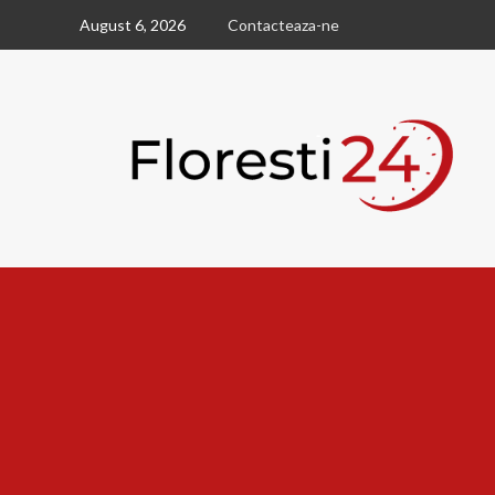
Skip
August 6, 2026
Contacteaza-ne
to
content