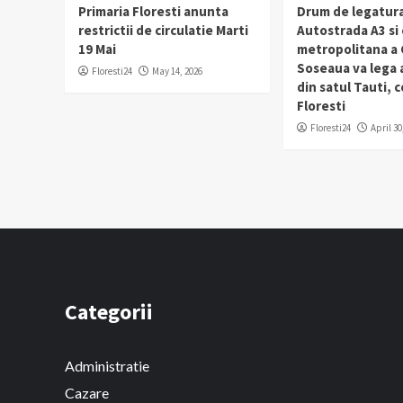
Primaria Floresti anunta
Drum de legatura
restrictii de circulatie Marti
Autostrada A3 si
19 Mai
metropolitana a C
Soseaua va lega
Floresti24
May 14, 2026
din satul Tauti,
Floresti
Floresti24
April 30
Categorii
Administratie
Cazare