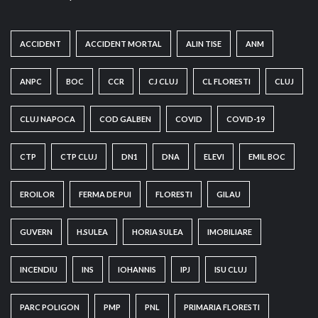
ACCIDENT
ACCIDENT MORTAL
ALIN TISE
ANM
ANPC
BOC
CCR
CJ CLUJ
CL FLORESTI
CLUJ
CLUJ NAPOCA
COD GALBEN
COVID
COVID-19
CTP
CTP CLUJ
DN1
DNA
ELEVI
EMIL BOC
EROILOR
FERMA DE PUI
FLORESTI
GILAU
GUVERN
H.SULEA
HORIA SULEA
IMOBILIARE
INCENDIU
INS
IOHANNIS
IPJ
ISU CLUJ
PARC POLIGON
PMP
PNL
PRIMARIA FLORESTI