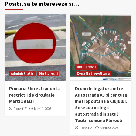
Posibil sa te intereseze si…
Din Floresti
Administratie
Din Floresti
Zona Metropolitana
Primaria Floresti anunta
Drum de legatura intre
restrictii de circulatie
Autostrada A3 si centura
Marti 19 Mai
metropolitana a Clujului.
Soseaua va lega
Floresti24
May 14, 2026
autostrada din satul
Tauti, comuna Floresti
Floresti24
April 30, 2026