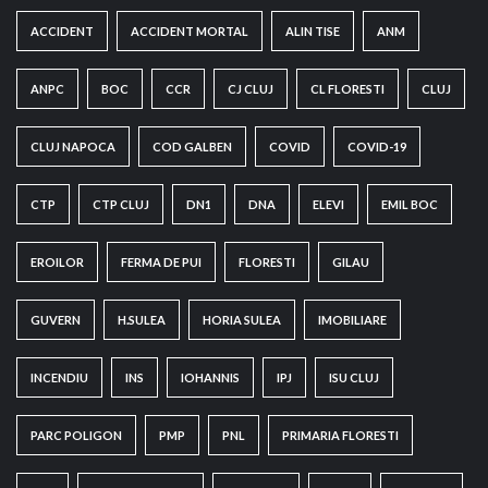
ACCIDENT
ACCIDENT MORTAL
ALIN TISE
ANM
ANPC
BOC
CCR
CJ CLUJ
CL FLORESTI
CLUJ
CLUJ NAPOCA
COD GALBEN
COVID
COVID-19
CTP
CTP CLUJ
DN1
DNA
ELEVI
EMIL BOC
EROILOR
FERMA DE PUI
FLORESTI
GILAU
GUVERN
H.SULEA
HORIA SULEA
IMOBILIARE
INCENDIU
INS
IOHANNIS
IPJ
ISU CLUJ
PARC POLIGON
PMP
PNL
PRIMARIA FLORESTI