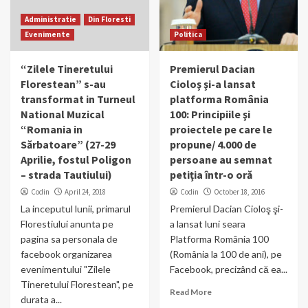
Administratie
Din Floresti
Evenimente
Politica
“Zilele Tineretului
Premierul Dacian
Florestean” s-au
Cioloş şi-a lansat
transformat in Turneul
platforma România
National Muzical
100: Principiile şi
“Romania in
proiectele pe care le
Sărbatoare” (27-29
propune/ 4.000 de
Aprilie, fostul Poligon
persoane au semnat
– strada Tautiului)
petiţia într-o oră
Codin
April 24, 2018
Codin
October 18, 2016
La inceputul lunii, primarul
Premierul Dacian Cioloş şi-
Florestiului anunta pe
a lansat luni seara
pagina sa personala de
Platforma România 100
facebook organizarea
(România la 100 de ani), pe
evenimentului "Zilele
Facebook, precizând că ea...
Tineretului Florestean", pe
Read More
durata a...