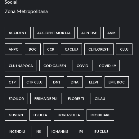
Social
Zona Metropolitana
ACCIDENT
ACCIDENT MORTAL
ALIN TISE
ANM
ANPC
BOC
CCR
CJ CLUJ
CL FLORESTI
CLUJ
CLUJ NAPOCA
COD GALBEN
COVID
COVID-19
CTP
CTP CLUJ
DN1
DNA
ELEVI
EMIL BOC
EROILOR
FERMA DE PUI
FLORESTI
GILAU
GUVERN
H.SULEA
HORIA SULEA
IMOBILIARE
INCENDIU
INS
IOHANNIS
IPJ
ISU CLUJ