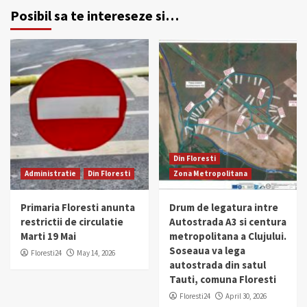
Posibil sa te intereseze si…
Din Floresti
Administratie
Din Floresti
Zona Metropolitana
Primaria Floresti anunta
Drum de legatura intre
restrictii de circulatie
Autostrada A3 si centura
Marti 19 Mai
metropolitana a Clujului.
Soseaua va lega
Floresti24
May 14, 2026
autostrada din satul
Tauti, comuna Floresti
Floresti24
April 30, 2026