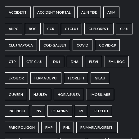
ACCIDENT
ACCIDENT MORTAL
ALIN TISE
ANM
ANPC
BOC
CCR
CJ CLUJ
CL FLORESTI
CLUJ
CLUJ NAPOCA
COD GALBEN
COVID
COVID-19
CTP
CTP CLUJ
DN1
DNA
ELEVI
EMIL BOC
EROILOR
FERMA DE PUI
FLORESTI
GILAU
GUVERN
H.SULEA
HORIA SULEA
IMOBILIARE
INCENDIU
INS
IOHANNIS
IPJ
ISU CLUJ
PARC POLIGON
PMP
PNL
PRIMARIA FLORESTI