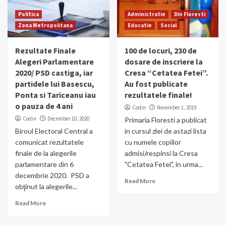
Politica
Administratie
Din Floresti
Zona Metropolitana
Educatie
Social
Rezultate Finale
100 de locuri, 230 de
Alegeri Parlamentare
dosare de inscriere la
2020/ PSD castiga, iar
Cresa “Cetatea Fetei”.
partidele lui Basescu,
Au fost publicate
Ponta si Tariceanu iau
rezultatele finale!
o pauza de 4 ani
Codin
November 1, 2019
Codin
December 10, 2020
Primaria Floresti a publicat
Biroul Electoral Central a
in cursul zlei de astazi lista
comunicat rezultatele
cu numele copiilor
finale de la alegerile
admisi/respinsi la Cresa
parlamentare din 6
"Cetatea Fetei", in urma...
decembrie 2020. PSD a
Read More
obţinut la alegerile...
Read More