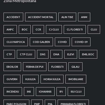
Zona Metropolitana
ACCIDENT
ACCIDENT MORTAL
ALIN TISE
ANM
ANPC
BOC
CCR
CJ CLUJ
CL FLORESTI
CLUJ
CLUJ NAPOCA
COD GALBEN
COVID
COVID-19
CTP
CTP CLUJ
DN1
DNA
ELEVI
EMIL BOC
EROILOR
FERMA DE PUI
FLORESTI
GILAU
GUVERN
H.SULEA
HORIA SULEA
IMOBILIARE
INCENDIU
INS
IOHANNIS
IPJ
ISU CLUJ
PARC POLIGON
PMP
PNL
PRIMARIA FLORESTI