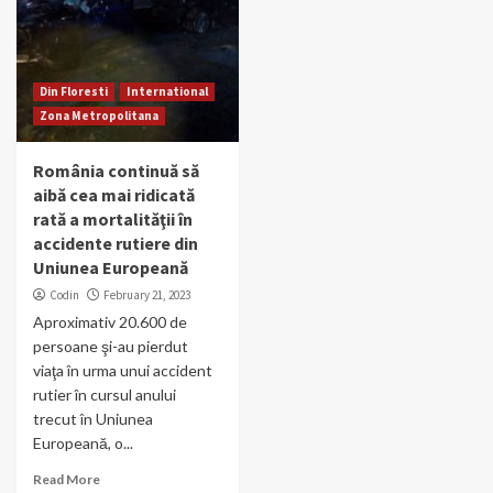
Din Floresti
International
Zona Metropolitana
România continuă să
aibă cea mai ridicată
rată a mortalităţii în
accidente rutiere din
Uniunea Europeană
Codin
February 21, 2023
Aproximativ 20.600 de
persoane şi-au pierdut
viaţa în urma unui accident
rutier în cursul anului
trecut în Uniunea
Europeană, o...
Read More