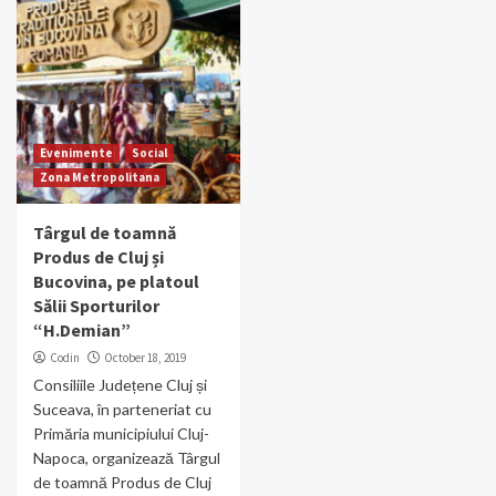
Evenimente
Social
Zona Metropolitana
Târgul de toamnă
Produs de Cluj și
Bucovina, pe platoul
Sălii Sporturilor
“H.Demian”
Codin
October 18, 2019
Consiliile Județene Cluj și
Suceava, în parteneriat cu
Primăria municipiului Cluj-
Napoca, organizează Târgul
de toamnă Produs de Cluj