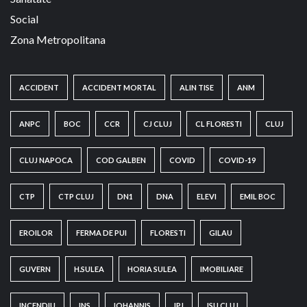
Social
Zona Metropolitana
ACCIDENT
ACCIDENT MORTAL
ALIN TISE
ANM
ANPC
BOC
CCR
CJ CLUJ
CL FLORESTI
CLUJ
CLUJ NAPOCA
COD GALBEN
COVID
COVID-19
CTP
CTP CLUJ
DN1
DNA
ELEVI
EMIL BOC
EROILOR
FERMA DE PUI
FLORESTI
GILAU
GUVERN
H.SULEA
HORIA SULEA
IMOBILIARE
INCENDIU
INS
IOHANNIS
IPJ
ISU CLUJ