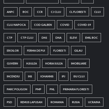
ANPC
BOC
CCR
CJ CLUJ
CL FLORESTI
CLUJ
CLUJ NAPOCA
COD GALBEN
COVID
COVID-19
CTP
CTP CLUJ
DN1
DNA
ELEVI
EMIL BOC
EROILOR
FERMA DE PUI
FLORESTI
GILAU
GUVERN
H.SULEA
HORIA SULEA
IMOBILIARE
INCENDIU
INS
IOHANNIS
IPJ
ISU CLUJ
PARC POLIGON
PMP
PNL
PRIMARIA FLORESTI
PSD
REMUS LAPUSAN
ROMANIA
RUSIA
UCRAINA