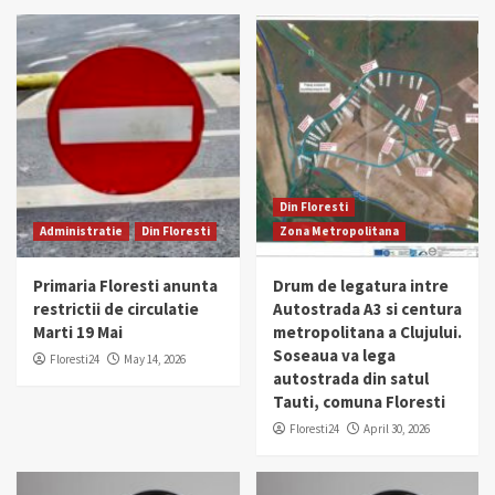
Din Floresti
Administratie
Din Floresti
Zona Metropolitana
Primaria Floresti anunta
Drum de legatura intre
restrictii de circulatie
Autostrada A3 si centura
Marti 19 Mai
metropolitana a Clujului.
Soseaua va lega
Floresti24
May 14, 2026
autostrada din satul
Tauti, comuna Floresti
Floresti24
April 30, 2026