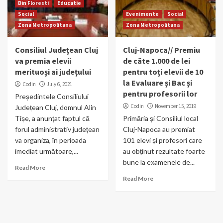
Din Floresti
Educatie
Social
Evenimente
Social
Zona Metropolitana
Zona Metropolitana
Consiliul Județean Cluj
Cluj-Napoca// Premiu
va premia elevii
de câte 1.000 de lei
merituoși ai județului
pentru toți elevii de 10
la Evaluare și Bac și
Codin
July 6, 2021
pentru profesorii lor
Președintele Consiliului
Codin
November 15, 2019
Județean Cluj, domnul Alin
Tișe, a anunțat faptul că
Primăria și Consiliul local
forul administrativ județean
Cluj-Napoca au premiat
va organiza, în perioada
101 elevi și profesori care
imediat următoare,...
au obținut rezultate foarte
bune la examenele de...
Read More
Read More