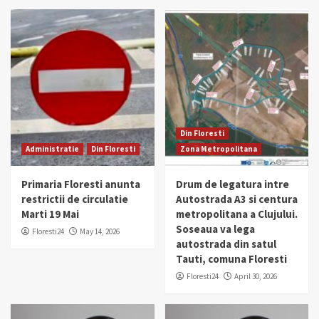
Din Floresti
Administratie
Din Floresti
Zona Metropolitana
Primaria Floresti anunta
Drum de legatura intre
restrictii de circulatie
Autostrada A3 si centura
Marti 19 Mai
metropolitana a Clujului.
Soseaua va lega
Floresti24
May 14, 2026
autostrada din satul
Tauti, comuna Floresti
Floresti24
April 30, 2026