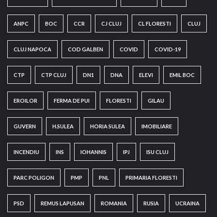
ANPC
BOC
CCR
CJ CLUJ
CL FLORESTI
CLUJ
CLUJ NAPOCA
COD GALBEN
COVID
COVID-19
CTP
CTP CLUJ
DN1
DNA
ELEVI
EMIL BOC
EROILOR
FERMA DE PUI
FLORESTI
GILAU
GUVERN
H.SULEA
HORIA SULEA
IMOBILIARE
INCENDIU
INS
IOHANNIS
IPJ
ISU CLUJ
PARC POLIGON
PMP
PNL
PRIMARIA FLORESTI
PSD
REMUS LAPUSAN
ROMANIA
RUSIA
UCRAINA