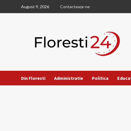
Skip
August 9, 2026
Contacteaza-ne
to
content
Din Floresti
Administratie
Politica
Educa