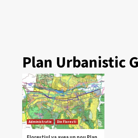
Plan Urbanistic 
Administratie
Din Floresti
Floreștiul va avea un nou Plan