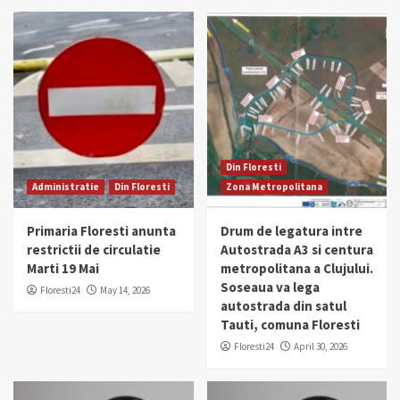
Din Floresti
Administratie
Din Floresti
Zona Metropolitana
Primaria Floresti anunta
Drum de legatura intre
restrictii de circulatie
Autostrada A3 si centura
Marti 19 Mai
metropolitana a Clujului.
Soseaua va lega
Floresti24
May 14, 2026
autostrada din satul
Tauti, comuna Floresti
Floresti24
April 30, 2026