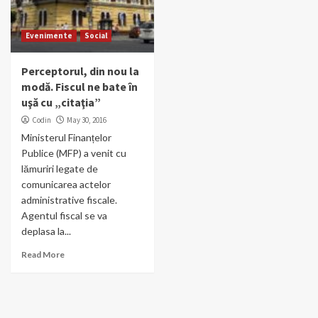
Evenimente
Social
Perceptorul, din nou la
modă. Fiscul ne bate în
uşă cu „citaţia”
Codin
May 30, 2016
Ministerul Finanțelor
Publice (MFP) a venit cu
lămuriri legate de
comunicarea actelor
administrative fiscale.
Agentul fiscal se va
deplasa la...
Read More