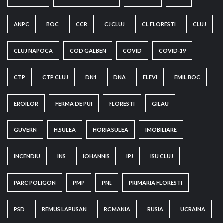
ANPC
BOC
CCR
CJ CLUJ
CL FLORESTI
CLUJ
CLUJ NAPOCA
COD GALBEN
COVID
COVID-19
CTP
CTP CLUJ
DN1
DNA
ELEVI
EMIL BOC
EROILOR
FERMA DE PUI
FLORESTI
GILAU
GUVERN
H.SULEA
HORIA SULEA
IMOBILIARE
INCENDIU
INS
IOHANNIS
IPJ
ISU CLUJ
PARC POLIGON
PMP
PNL
PRIMARIA FLORESTI
PSD
REMUS LAPUSAN
ROMANIA
RUSIA
UCRAINA