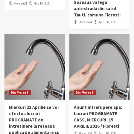
Soseaua va lega
Floresti24
May 14, 2026
autostrada din satul
Tauti, comuna Floresti
Floresti24
April 30, 2026
Din Floresti
Din Floresti
Miercuri 22 Aprilie se vor
Anunt intrerupere apa:
efectua lucrari
Lucrari PROGRAMATE
PROGRAMATE de
CASS, MIERCURI, 15
intretinere la reteaua
APRILIE 2026 / Floresti
publica de alimentare cu
Floresti24
April 10, 2026