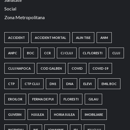
Social
Zona Metropolitana
ACCIDENT
ACCIDENT MORTAL
ALIN TISE
ANM
ANPC
BOC
CCR
CJ CLUJ
CL FLORESTI
CLUJ
CLUJ NAPOCA
COD GALBEN
COVID
COVID-19
CTP
CTP CLUJ
DN1
DNA
ELEVI
EMIL BOC
EROILOR
FERMA DE PUI
FLORESTI
GILAU
GUVERN
H.SULEA
HORIA SULEA
IMOBILIARE
INCENDIU
INS
IOHANNIS
IPJ
ISU CLUJ