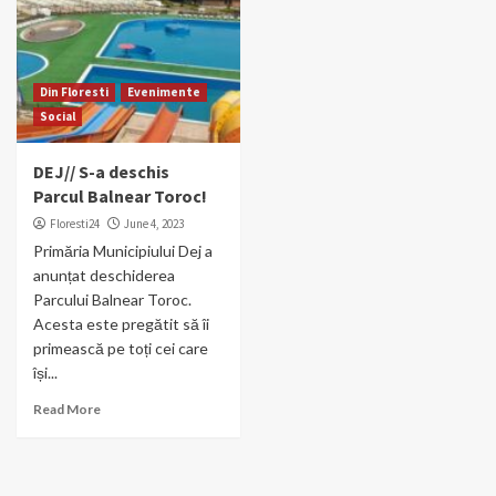
Din Floresti
Evenimente
Social
DEJ// S-a deschis
Parcul Balnear Toroc!
Floresti24
June 4, 2023
Primăria Municipiului Dej a
anunțat deschiderea
Parcului Balnear Toroc.
Acesta este pregătit să îi
primească pe toți cei care
își...
Read More