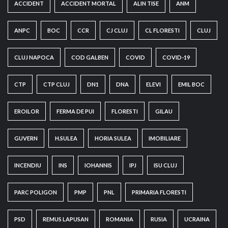
ACCIDENT
ACCIDENT MORTAL
ALIN TISE
ANM
ANPC
BOC
CCR
CJ CLUJ
CL FLORESTI
CLUJ
CLUJ NAPOCA
COD GALBEN
COVID
COVID-19
CTP
CTP CLUJ
DN1
DNA
ELEVI
EMIL BOC
EROILOR
FERMA DE PUI
FLORESTI
GILAU
GUVERN
H.SULEA
HORIA SULEA
IMOBILIARE
INCENDIU
INS
IOHANNIS
IPJ
ISU CLUJ
PARC POLIGON
PMP
PNL
PRIMARIA FLORESTI
PSD
REMUS LAPUSAN
ROMANIA
RUSIA
UCRAINA