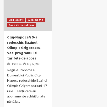
Din Floresti
Evenimente
Zona Metropolitana
Cluj-Napoca// S-a
redeschis Bazinul
Olimpic Grigorescu.
Vezi programul si
tarifele de acces
Floresti24
July 17, 2023
Regia Autonomă a
Domeniului Public Cluj-
Napoca redeschide Bazinul
Olimpic Grigorescu luni, 17
iulie. Clienții care au
abonamente achiziționate
până la...