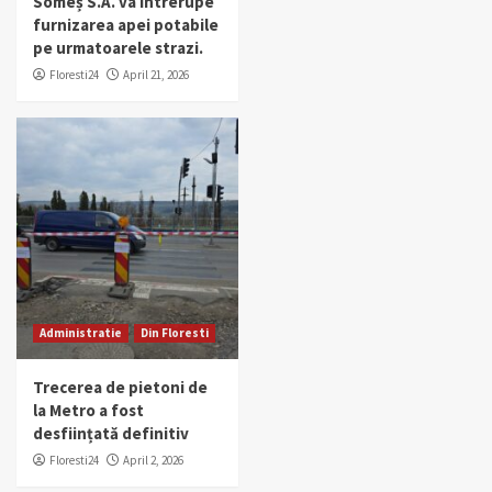
Someș S.A. va întrerupe
furnizarea apei potabile
pe urmatoarele strazi.
Floresti24
April 21, 2026
Administratie
Din Floresti
Trecerea de pietoni de
la Metro a fost
desființată definitiv
Floresti24
April 2, 2026