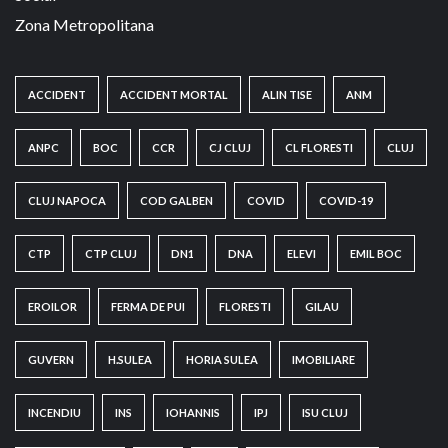
Zona Metropolitana
ACCIDENT
ACCIDENT MORTAL
ALIN TISE
ANM
ANPC
BOC
CCR
CJ CLUJ
CL FLORESTI
CLUJ
CLUJ NAPOCA
COD GALBEN
COVID
COVID-19
CTP
CTP CLUJ
DN1
DNA
ELEVI
EMIL BOC
EROILOR
FERMA DE PUI
FLORESTI
GILAU
GUVERN
H.SULEA
HORIA SULEA
IMOBILIARE
INCENDIU
INS
IOHANNIS
IPJ
ISU CLUJ