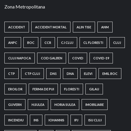
Zona Metropolitana
ACCIDENT
ACCIDENT MORTAL
ALIN TISE
ANM
ANPC
BOC
CCR
CJ CLUJ
CL FLORESTI
CLUJ
CLUJ NAPOCA
COD GALBEN
COVID
COVID-19
CTP
CTP CLUJ
DN1
DNA
ELEVI
EMIL BOC
EROILOR
FERMA DE PUI
FLORESTI
GILAU
GUVERN
H.SULEA
HORIA SULEA
IMOBILIARE
INCENDIU
INS
IOHANNIS
IPJ
ISU CLUJ