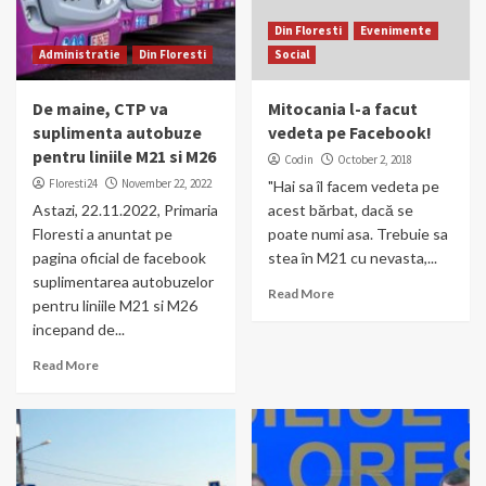
Din Floresti
Evenimente
Administratie
Din Floresti
Social
De maine, CTP va
Mitocania l-a facut
suplimenta autobuze
vedeta pe Facebook!
pentru liniile M21 si M26
Codin
October 2, 2018
Floresti24
November 22, 2022
"Hai sa îl facem vedeta pe
Astazi, 22.11.2022, Primaria
acest bărbat, dacă se
Floresti a anuntat pe
poate numi asa. Trebuie sa
pagina oficial de facebook
stea în M21 cu nevasta,...
suplimentarea autobuzelor
Read More
pentru liniile M21 si M26
incepand de...
Read More