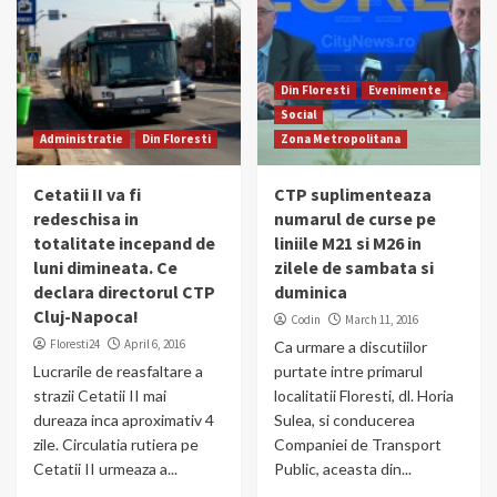
Din Floresti
Evenimente
Social
Administratie
Din Floresti
Zona Metropolitana
Cetatii II va fi
CTP suplimenteaza
redeschisa in
numarul de curse pe
totalitate incepand de
liniile M21 si M26 in
luni dimineata. Ce
zilele de sambata si
declara directorul CTP
duminica
Cluj-Napoca!
Codin
March 11, 2016
Floresti24
April 6, 2016
Ca urmare a discutiilor
Lucrarile de reasfaltare a
purtate intre primarul
strazii Cetatii II mai
localitatii Floresti, dl. Horia
dureaza inca aproximativ 4
Sulea, si conducerea
zile. Circulatia rutiera pe
Companiei de Transport
Cetatii II urmeaza a...
Public, aceasta din...