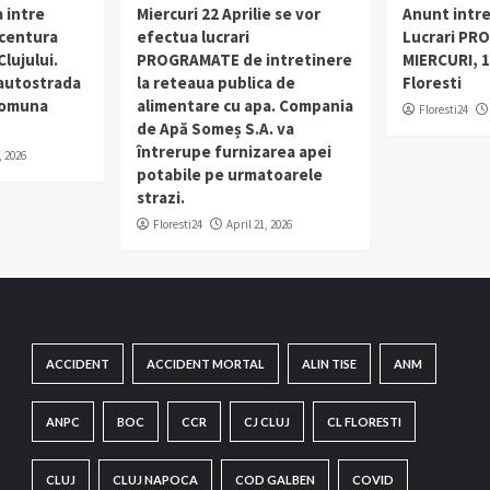
 intre
Miercuri 22 Aprilie se vor
Anunt intr
 centura
efectua lucrari
Lucrari PR
lujului.
PROGRAMATE de intretinere
MIERCURI, 1
 autostrada
la reteaua publica de
Floresti
 comuna
alimentare cu apa. Compania
Floresti24
de Apă Someș S.A. va
întrerupe furnizarea apei
, 2026
potabile pe urmatoarele
strazi.
Floresti24
April 21, 2026
ACCIDENT
ACCIDENT MORTAL
ALIN TISE
ANM
ANPC
BOC
CCR
CJ CLUJ
CL FLORESTI
CLUJ
CLUJ NAPOCA
COD GALBEN
COVID