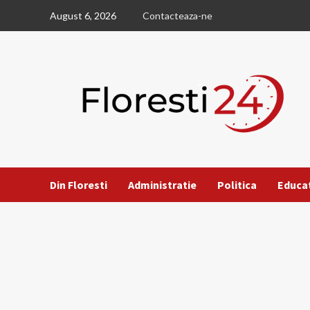
Skip
August 6, 2026
Contacteaza-ne
to
content
Din Floresti
Administratie
Politica
Educa