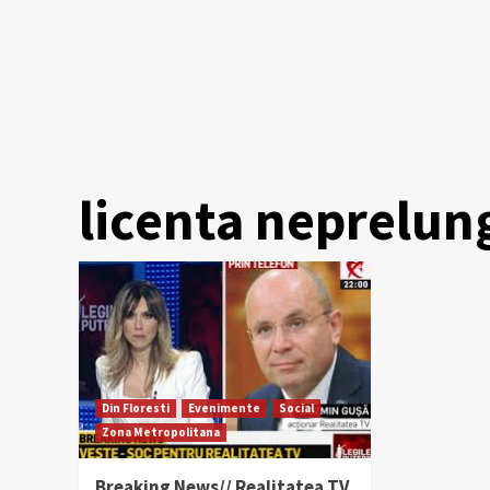
licenta neprelun
Din Floresti
Evenimente
Social
Zona Metropolitana
Breaking News// Realitatea TV