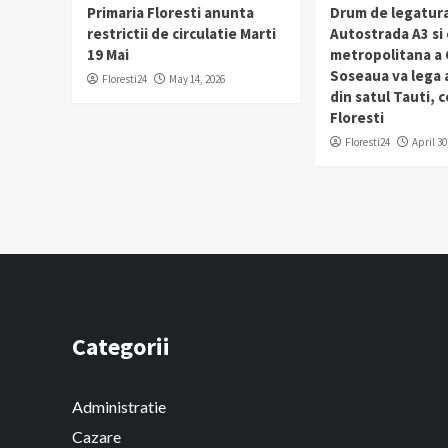
Primaria Floresti anunta
Drum de legatura
restrictii de circulatie Marti
Autostrada A3 si
19 Mai
metropolitana a C
Soseaua va lega
Floresti24
May 14, 2026
din satul Tauti,
Floresti
Floresti24
April 30
Categorii
Administratie
Cazare