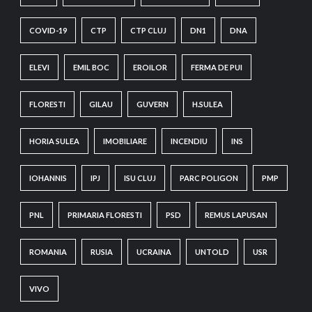
COVID-19
CTP
CTP CLUJ
DN1
DNA
ELEVI
EMIL BOC
EROILOR
FERMA DE PUI
FLORESTI
GILAU
GUVERN
H.SULEA
HORIA SULEA
IMOBILIARE
INCENDIU
INS
IOHANNIS
IPJ
ISU CLUJ
PARC POLIGON
PMP
PNL
PRIMARIA FLORESTI
PSD
REMUS LAPUSAN
ROMANIA
RUSIA
UCRAINA
UNTOLD
USR
VIVO