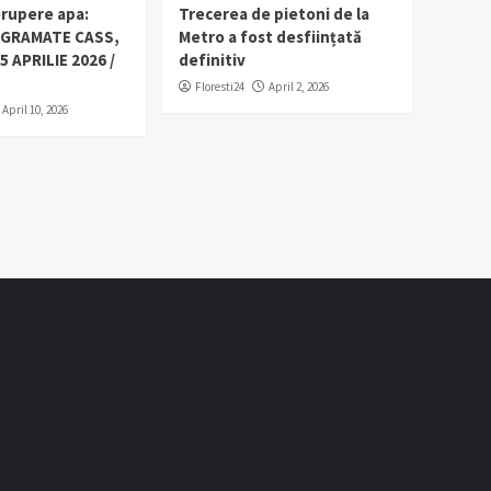
erupere apa:
Trecerea de pietoni de la
OGRAMATE CASS,
Metro a fost desființată
5 APRILIE 2026 /
definitiv
Floresti24
April 2, 2026
April 10, 2026