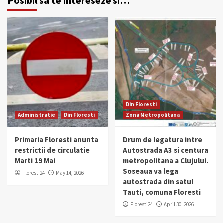
Posibil sa te intereseze si…
Din Floresti
Administratie
Din Floresti
Zona Metropolitana
Primaria Floresti anunta
Drum de legatura intre
restrictii de circulatie
Autostrada A3 si centura
Marti 19 Mai
metropolitana a Clujului.
Soseaua va lega
Floresti24
May 14, 2026
autostrada din satul
Tauti, comuna Floresti
Floresti24
April 30, 2026