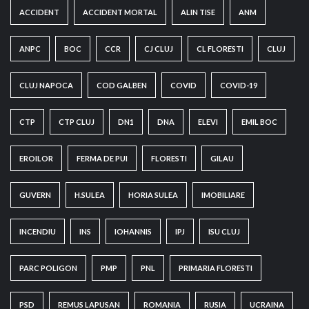
ACCIDENT
ACCIDENT MORTAL
ALIN TISE
ANM
ANPC
BOC
CCR
CJ CLUJ
CL FLORESTI
CLUJ
CLUJ NAPOCA
COD GALBEN
COVID
COVID-19
CTP
CTP CLUJ
DN1
DNA
ELEVI
EMIL BOC
EROILOR
FERMA DE PUI
FLORESTI
GILAU
GUVERN
H.SULEA
HORIA SULEA
IMOBILIARE
INCENDIU
INS
IOHANNIS
IPJ
ISU CLUJ
PARC POLIGON
PMP
PNL
PRIMARIA FLORESTI
PSD
REMUS LAPUSAN
ROMANIA
RUSIA
UCRAINA