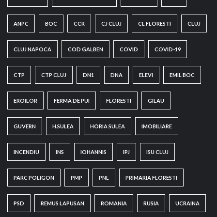
ANPC
BOC
CCR
CJ CLUJ
CL FLORESTI
CLUJ
CLUJ NAPOCA
COD GALBEN
COVID
COVID-19
CTP
CTP CLUJ
DN1
DNA
ELEVI
EMIL BOC
EROILOR
FERMA DE PUI
FLORESTI
GILAU
GUVERN
H.SULEA
HORIA SULEA
IMOBILIARE
INCENDIU
INS
IOHANNIS
IPJ
ISU CLUJ
PARC POLIGON
PMP
PNL
PRIMARIA FLORESTI
PSD
REMUS LAPUSAN
ROMANIA
RUSIA
UCRAINA