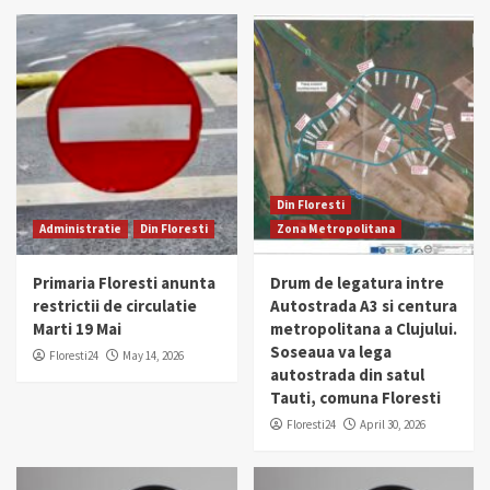
Din Floresti
Administratie
Din Floresti
Zona Metropolitana
Primaria Floresti anunta
Drum de legatura intre
restrictii de circulatie
Autostrada A3 si centura
Marti 19 Mai
metropolitana a Clujului.
Soseaua va lega
Floresti24
May 14, 2026
autostrada din satul
Tauti, comuna Floresti
Floresti24
April 30, 2026