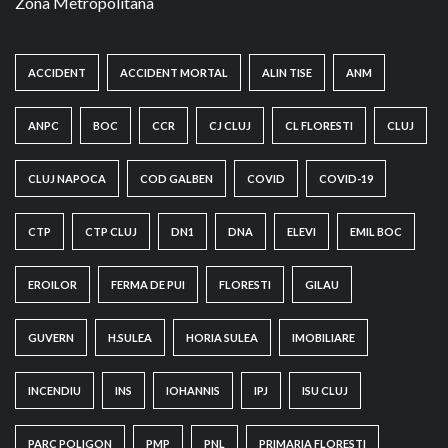
Zona Metropolitana
ACCIDENT
ACCIDENT MORTAL
ALIN TISE
ANM
ANPC
BOC
CCR
CJ CLUJ
CL FLORESTI
CLUJ
CLUJ NAPOCA
COD GALBEN
COVID
COVID-19
CTP
CTP CLUJ
DN1
DNA
ELEVI
EMIL BOC
EROILOR
FERMA DE PUI
FLORESTI
GILAU
GUVERN
H.SULEA
HORIA SULEA
IMOBILIARE
INCENDIU
INS
IOHANNIS
IPJ
ISU CLUJ
PARC POLIGON
PMP
PNL
PRIMARIA FLORESTI