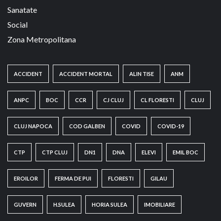
Sanatate
Social
Zona Metropolitana
ACCIDENT
ACCIDENT MORTAL
ALIN TISE
ANM
ANPC
BOC
CCR
CJ CLUJ
CL FLORESTI
CLUJ
CLUJ NAPOCA
COD GALBEN
COVID
COVID-19
CTP
CTP CLUJ
DN1
DNA
ELEVI
EMIL BOC
EROILOR
FERMA DE PUI
FLORESTI
GILAU
GUVERN
H.SULEA
HORIA SULEA
IMOBILIARE