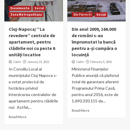
Evenimente
Social
Zona Metropolitana
Din Floresti
Social
Cluj-Napoca/ “La
Din anul 2009, 166.000
revedere” centrale de
de români s-au
apartament, pentru
împrumutat la bancă
clădirile noi cu peste 6
pentru a-și cumpăra o
unități locative
locuință
Codin
January 23, 2022
Codin
February 4, 2016
In Consiliu Local al
Ministerul Finanțelor
municipiului Cluj-Napoca s-
Publice anunță că plafonul
a votat proiectul de
total de garantare aferent
hotărâre privind
Programului Prima Casă,
interzicerea centralelor de
pentru anul 2016, este de
apartament pentru clădirile
1.690.330.155 de...
noi. Astfel,...
Read More
Read More