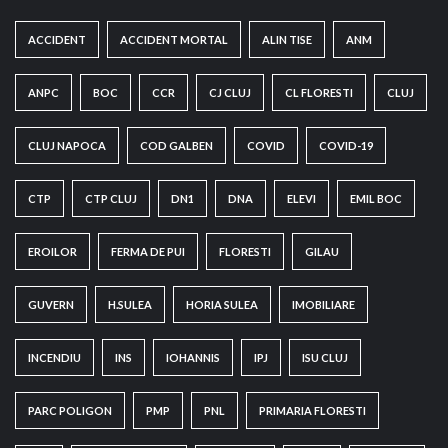
ACCIDENT
ACCIDENT MORTAL
ALIN TISE
ANM
ANPC
BOC
CCR
CJ CLUJ
CL FLORESTI
CLUJ
CLUJ NAPOCA
COD GALBEN
COVID
COVID-19
CTP
CTP CLUJ
DN1
DNA
ELEVI
EMIL BOC
EROILOR
FERMA DE PUI
FLORESTI
GILAU
GUVERN
H.SULEA
HORIA SULEA
IMOBILIARE
INCENDIU
INS
IOHANNIS
IPJ
ISU CLUJ
PARC POLIGON
PMP
PNL
PRIMARIA FLORESTI