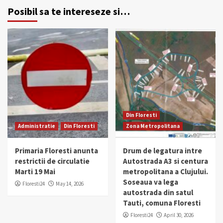
Posibil sa te intereseze si…
Din Floresti
Administratie
Din Floresti
Zona Metropolitana
Primaria Floresti anunta
Drum de legatura intre
restrictii de circulatie
Autostrada A3 si centura
Marti 19 Mai
metropolitana a Clujului.
Soseaua va lega
Floresti24
May 14, 2026
autostrada din satul
Tauti, comuna Floresti
Floresti24
April 30, 2026