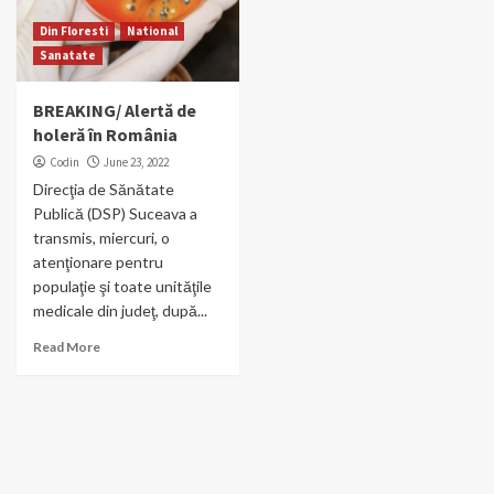
Din Floresti
National
Sanatate
BREAKING/ Alertă de
holeră în România
Codin
June 23, 2022
Direcţia de Sănătate
Publică (DSP) Suceava a
transmis, miercuri, o
atenţionare pentru
populaţie şi toate unităţile
medicale din judeţ, după...
Read More