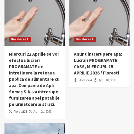
Din Floresti
Din Floresti
Miercuri 22 Aprilie se vor
Anunt intrerupere apa:
efectua lucrari
Lucrari PROGRAMATE
PROGRAMATE de
CASS, MIERCURI, 15
intretinere la reteaua
APRILIE 2026 / Floresti
publica de alimentare cu
Floresti24
April 10, 2026
apa. Compania de Apă
Someș S.A. va întrerupe
furnizarea apei potabile
pe urmatoarele strazi.
Floresti24
April 21, 2026