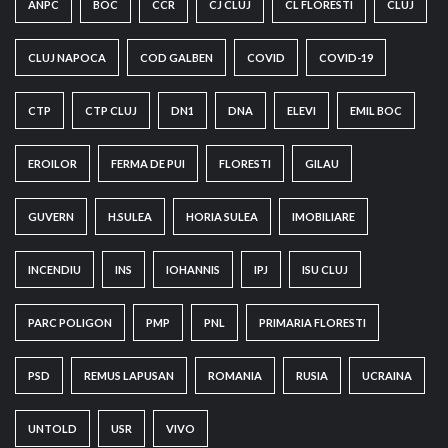
ANPC
BOC
CCR
CJ CLUJ
CL FLORESTI
CLUJ
CLUJ NAPOCA
COD GALBEN
COVID
COVID-19
CTP
CTP CLUJ
DN1
DNA
ELEVI
EMIL BOC
EROILOR
FERMA DE PUI
FLORESTI
GILAU
GUVERN
H.SULEA
HORIA SULEA
IMOBILIARE
INCENDIU
INS
IOHANNIS
IPJ
ISU CLUJ
PARC POLIGON
PMP
PNL
PRIMARIA FLORESTI
PSD
REMUS LAPUSAN
ROMANIA
RUSIA
UCRAINA
UNTOLD
USR
VIVO