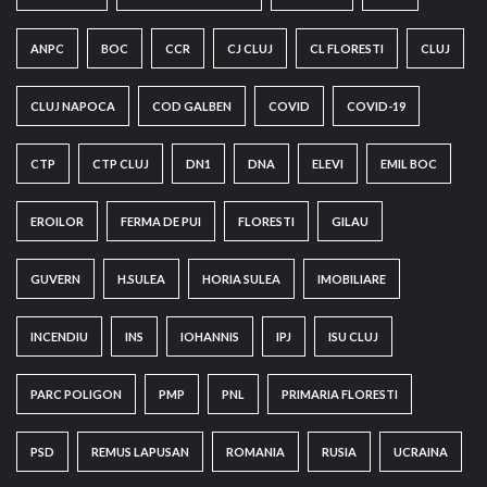
ANPC
BOC
CCR
CJ CLUJ
CL FLORESTI
CLUJ
CLUJ NAPOCA
COD GALBEN
COVID
COVID-19
CTP
CTP CLUJ
DN1
DNA
ELEVI
EMIL BOC
EROILOR
FERMA DE PUI
FLORESTI
GILAU
GUVERN
H.SULEA
HORIA SULEA
IMOBILIARE
INCENDIU
INS
IOHANNIS
IPJ
ISU CLUJ
PARC POLIGON
PMP
PNL
PRIMARIA FLORESTI
PSD
REMUS LAPUSAN
ROMANIA
RUSIA
UCRAINA