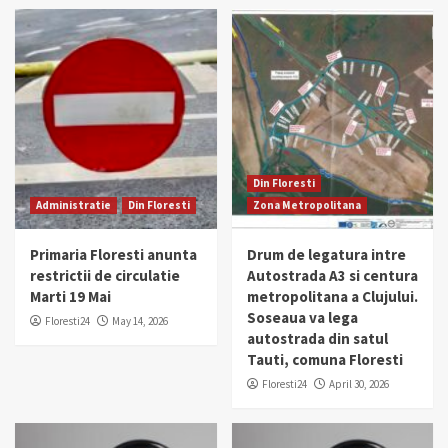
Din Floresti
Administratie
Din Floresti
Zona Metropolitana
Primaria Floresti anunta
Drum de legatura intre
restrictii de circulatie
Autostrada A3 si centura
Marti 19 Mai
metropolitana a Clujului.
Soseaua va lega
Floresti24
May 14, 2026
autostrada din satul
Tauti, comuna Floresti
Floresti24
April 30, 2026