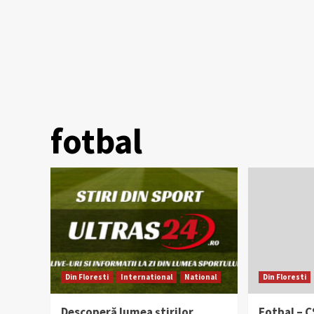
fotbal
Din Floresti
International
National
Din Floresti
Descoperă lumea știrilor
Fotbal – C