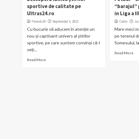
sportive de calitate pe
“barajul”
Ultras24.ro
in Liga a II
Floresti24
September 5, 2023
Codin
Jun
Cu bucurie vă aducem în atenție un
Mare meci ma
nou și captivant univers al știrilor
pe terenul d
sportive, pe care suntem convinși că-l
Somesului, la
veți...
Read More
Read More