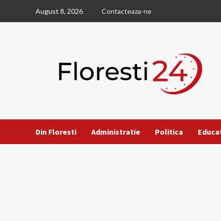
Skip
August 8, 2026
Contacteaza-ne
to
content
Din Floresti
Administratie
Politica
Educa