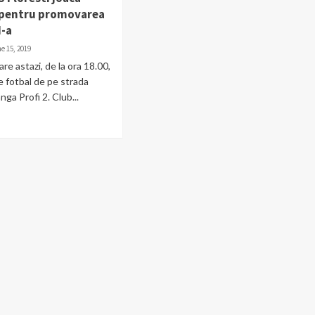
 pentru promovarea
I-a
e 15, 2019
re astazi, de la ora 18.00,
e fotbal de pe strada
nga Profi 2. Club...