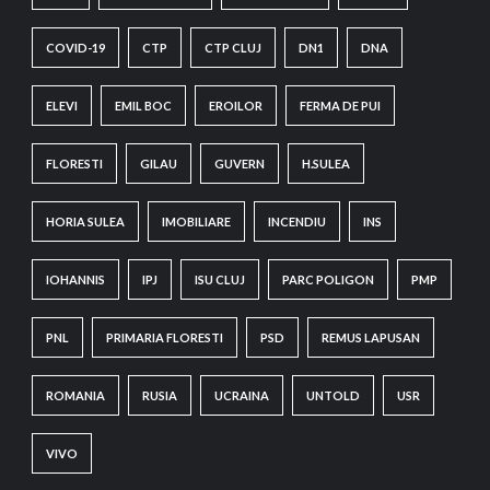
COVID-19
CTP
CTP CLUJ
DN1
DNA
ELEVI
EMIL BOC
EROILOR
FERMA DE PUI
FLORESTI
GILAU
GUVERN
H.SULEA
HORIA SULEA
IMOBILIARE
INCENDIU
INS
IOHANNIS
IPJ
ISU CLUJ
PARC POLIGON
PMP
PNL
PRIMARIA FLORESTI
PSD
REMUS LAPUSAN
ROMANIA
RUSIA
UCRAINA
UNTOLD
USR
VIVO