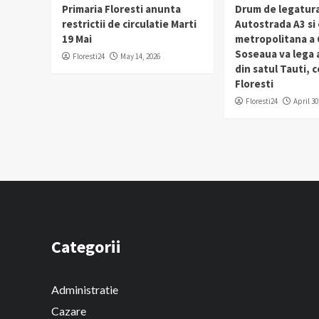
Primaria Floresti anunta
Drum de legatura
restrictii de circulatie Marti
Autostrada A3 si
19 Mai
metropolitana a C
Soseaua va lega
Floresti24
May 14, 2026
din satul Tauti,
Floresti
Floresti24
April 30
Categorii
Administratie
Cazare