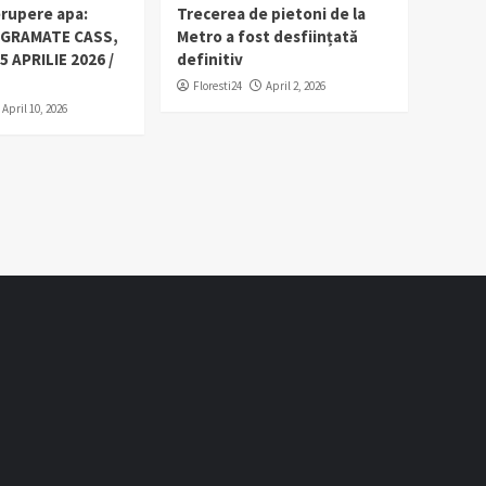
erupere apa:
Trecerea de pietoni de la
OGRAMATE CASS,
Metro a fost desființată
5 APRILIE 2026 /
definitiv
Floresti24
April 2, 2026
April 10, 2026