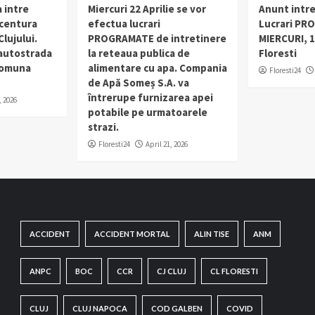
 intre
Miercuri 22 Aprilie se vor
Anunt intr
 centura
efectua lucrari
Lucrari PR
lujului.
PROGRAMATE de intretinere
MIERCURI, 1
 autostrada
la reteaua publica de
Floresti
 comuna
alimentare cu apa. Compania
Floresti24
de Apă Someș S.A. va
întrerupe furnizarea apei
, 2026
potabile pe urmatoarele
strazi.
Floresti24
April 21, 2026
ACCIDENT
ACCIDENT MORTAL
ALIN TISE
ANM
ANPC
BOC
CCR
CJ CLUJ
CL FLORESTI
CLUJ
CLUJ NAPOCA
COD GALBEN
COVID