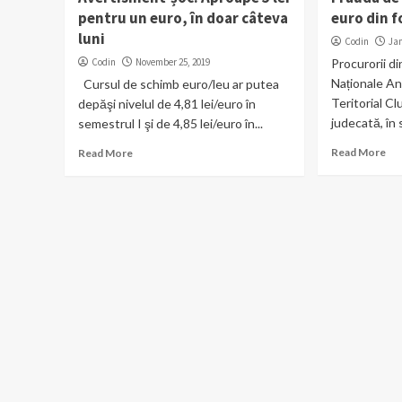
pentru un euro, în doar câteva
euro din 
luni
Codin
Jan
Codin
November 25, 2019
Procurorii di
Naționale Ant
Cursul de schimb euro/leu ar putea
Teritorial Cl
depăşi nivelul de 4,81 lei/euro în
judecată, în s
semestrul I şi de 4,85 lei/euro în...
Read More
Read More