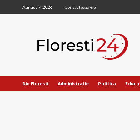
Skip
August 7, 2026
Contacteaza-ne
to
content
Din Floresti
Administratie
Politica
Educa