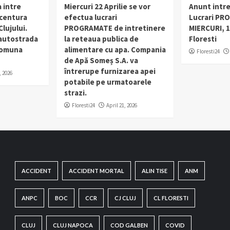
 intre
Miercuri 22 Aprilie se vor
Anunt intr
 centura
efectua lucrari
Lucrari PR
lujului.
PROGRAMATE de intretinere
MIERCURI, 1
 autostrada
la reteaua publica de
Floresti
 comuna
alimentare cu apa. Compania
Floresti24
de Apă Someș S.A. va
întrerupe furnizarea apei
, 2026
potabile pe urmatoarele
strazi.
Floresti24
April 21, 2026
ACCIDENT
ACCIDENT MORTAL
ALIN TISE
ANM
ANPC
BOC
CCR
CJ CLUJ
CL FLORESTI
CLUJ
CLUJ NAPOCA
COD GALBEN
COVID