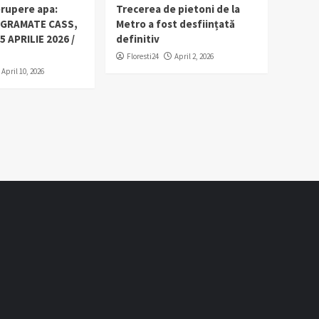
erupere apa:
Trecerea de pietoni de la
OGRAMATE CASS,
Metro a fost desființată
5 APRILIE 2026 /
definitiv
Floresti24
April 2, 2026
April 10, 2026