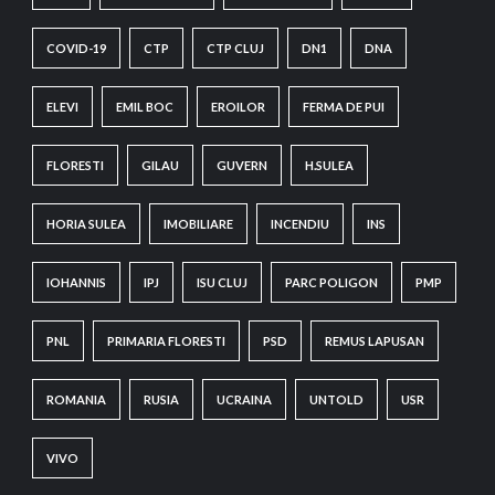
COVID-19
CTP
CTP CLUJ
DN1
DNA
ELEVI
EMIL BOC
EROILOR
FERMA DE PUI
FLORESTI
GILAU
GUVERN
H.SULEA
HORIA SULEA
IMOBILIARE
INCENDIU
INS
IOHANNIS
IPJ
ISU CLUJ
PARC POLIGON
PMP
PNL
PRIMARIA FLORESTI
PSD
REMUS LAPUSAN
ROMANIA
RUSIA
UCRAINA
UNTOLD
USR
VIVO