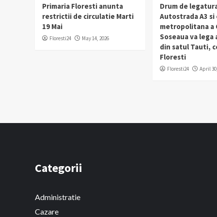
Primaria Floresti anunta
Drum de legatura
restrictii de circulatie Marti
Autostrada A3 si
19 Mai
metropolitana a C
Soseaua va lega
Floresti24
May 14, 2026
din satul Tauti,
Floresti
Floresti24
April 30
Categorii
Administratie
Cazare