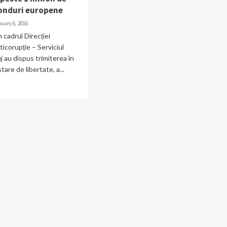
fonduri europene
uary 6, 2016
n cadrul Direcției
icorupție – Serviciul
uj au dispus trimiterea în
tare de libertate, a...