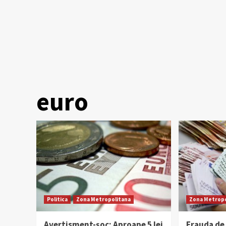
euro
Politica
Zona Metropolitana
Zona Metropo
Avertisment-șoc: Aproape 5 lei
Frauda de 