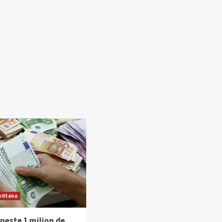
litana
peste 1 milion de